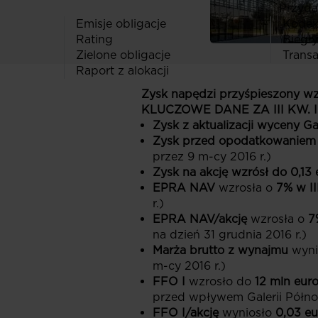
Przydat
Emisje obligacje
Kodeks
Rating
Biegły
Zielone obligacje
Transa
Raport z alokacji
Zysk napędzi przyśpieszony wz
KLUCZOWE DANE ZA III KW. I 
Zysk z aktualizacji wyceny Ga
Zysk przed opodatkowaniem wy
przez 9 m-cy 2016 r.)
Zysk na akcję wzrósł do
0,13 
EPRA NAV
wzrosła o
7% w II
r.)
EPRA NAV/akcję
wzrosła o
7
na dzień 31 grudnia 2016 r.)
Marża brutto z wynajmu
wyni
m-cy 2016 r.)
FFO I
wzrosło do
12 mln eur
przed wpływem Galerii Półno
FFO I/akcję
wyniosło
0,03 eu