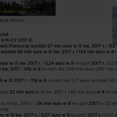
ne linki
y, polityki i dokumenty
 rewident
kcje istotne
rost
9 M-CY 2017 R.
lerii Północnej wyniósł
57 mln euro w III kw. 2017 r. i
155
niósł 66 mln euro w III kw. 2017 r. i 134 mln euro w 9
euro w III kw. 2017 r.
i
0,24 euro w 9
m-cach
2017 r.
(0,23
I kw. 2017
i
14% w 9
m-cach do 1.019 mln euro (897 mln e
% w III
2017 r.
i
11% w 9
m-cach do 2,17 euro na dzień 30 w
osła
22 mln euro
w III kw. 2017 r. i 65 mln euro
w 9
m-ca
o
w III kw. 2017 r. i
34 mln euro w 9
m-cach
2017 r.
(32 ml
cnej
ro
w III kw. 2017 r.
i
0,07 euro w 9
m-cach
2017 r.
(0,07 e