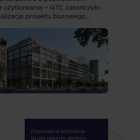
a użytkowanie – GTC zakończyło
ealizację projektu biurowego
 Budapeszcie
Pozostań w kontakcie
dzięki naszym alertom