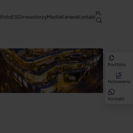
PL
tfolio
ESG
Inwestorzy
Media
Kariera
Kontakt
Walne Zgromadzenia
Zasady dobrych praktyk
Akcjonariat
Portfolio
Analitycy
Dywidendy
Notowania
Akcje
Emisje
Kontakt