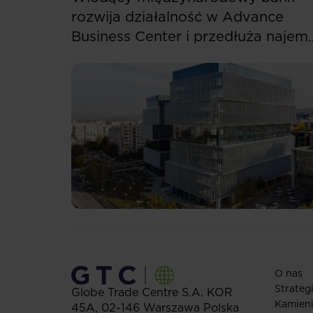
rozwija działalność w Advance
Business Center i przedłuża najem
ponad 5,5 tys. mkw.
O nas
Strateg
Globe Trade Centre S.A.
KOR
Kamien
45A,
02-146
Warszawa
Polska