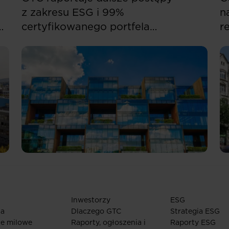
z zakresu ESG i 99%
n
certyfikowanego portfela
r
komercyjnego w Europie Środkowo-
w
Wschodniej
Inwestorzy
ESG
ia
Dlaczego GTC
Strategia ESG
ie milowe
Raporty, ogłoszenia i
Raporty ESG