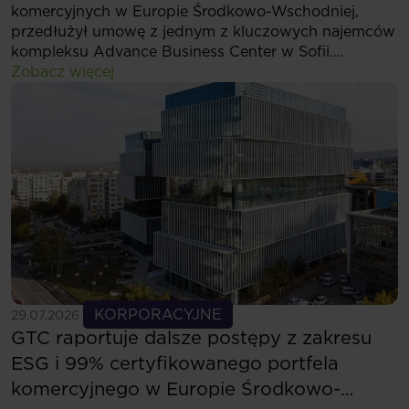
komercyjnych w Europie Środkowo-Wschodniej,
przedłużył umowę z jednym z kluczowych najemców
kompleksu Advance Business Center w Sofii.
Jednocześnie firma ta zdecydowała się
Zobacz więcej
na zwiększenie zajmowanej powierzchni i będzie
użytkować łącznie ponad 5,5 tys. mkw. nowoczesnej
przestrzeni biurowej.
Zobacz więcej
KORPORACYJNE
29.07.2026
GTC raportuje dalsze postępy z zakresu
ESG i 99% certyfikowanego portfela
komercyjnego w Europie Środkowo-