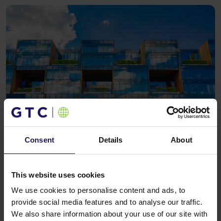
Wschodniej
Zobacz więcej
BIUROWE
20.07.2026
Consent
Details
About
Centerpoint 3 z pozwoleniem
na użytkowanie – GTC zakończyło
realizację projektu biurowego
This website uses cookies
w Budapeszcie
We use cookies to personalise content and ads, to
provide social media features and to analyse our traffic.
We also share information about your use of our site with