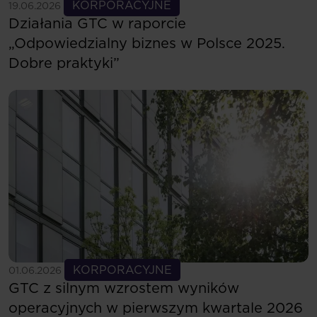
Zobacz więcej
KORPORACYJNE
19.06.2026
Działania GTC w raporcie
„Odpowiedzialny biznes w Polsce 2025.
Dobre praktyki”
Zobacz więcej
KORPORACYJNE
01.06.2026
GTC z silnym wzrostem wyników
operacyjnych w pierwszym kwartale 2026