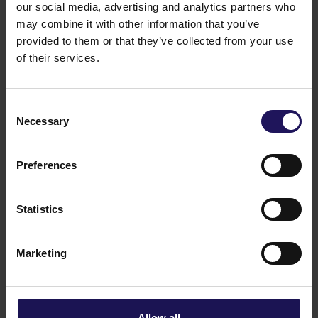
our social media, advertising and analytics partners who
may combine it with other information that you’ve
provided to them or that they’ve collected from your use
of their services.
Consent
Necessary
Selection
Zobacz więcej
KORPORACYJNE
CENTRA
13.07.2026
HANDLOWE
Preferences
GTC zawarło umowę sprzedaży Avenue
Mall w Zagrzebiu za blisko 100 mln euro
Statistics
Marketing
Allow all