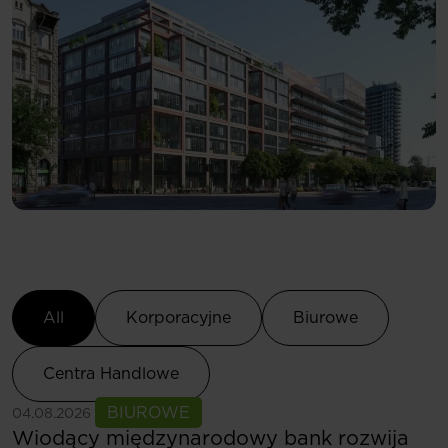
Select Category
All
Korporacyjne
Biurowe
Centra Handlowe
Zobacz więcej
BIUROWE
04.08.2026
Wiodący międzynarodowy bank rozwija