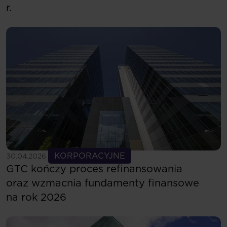
r.
Zobacz więcej
KORPORACYJNE
30.04.2026
GTC kończy proces refinansowania
oraz wzmacnia fundamenty finansowe
na rok 2026