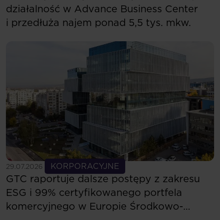
działalność w Advance Business Center
i przedłuża najem ponad 5,5 tys. mkw.
Zobacz więcej
KORPORACYJNE
29.07.2026
GTC raportuje dalsze postępy z zakresu
ESG i 99% certyfikowanego portfela
komercyjnego w Europie Środkowo-