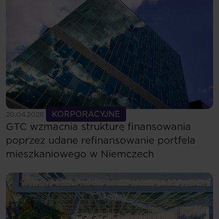
Zobacz więcej
KORPORACYJNE
20.04.2026
GTC wzmacnia strukturę finansowania
poprzez udane refinansowanie portfela
mieszkaniowego w Niemczech