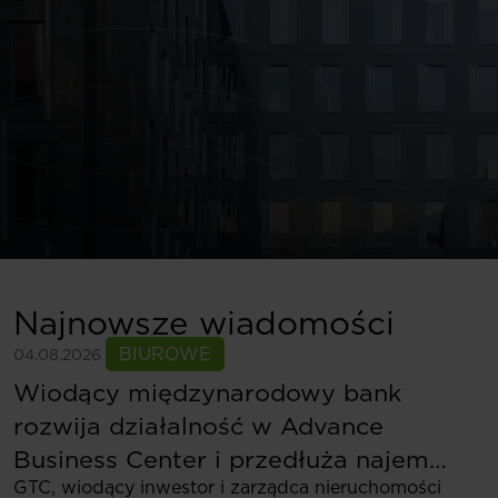
Najnowsze wiadomości
BIUROWE
04.08.2026
Wiodący międzynarodowy bank
rozwija działalność w Advance
Business Center i przedłuża najem
GTC, wiodący inwestor i zarządca nieruchomości
ponad 5,5 tys. mkw.