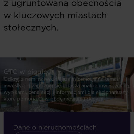
z ugruntowaną obecnością
w kluczowych miastach
stołecznych.
GTC w pigułce
Odkryj z nami najważniejsze informacje na temat
inwestycji - zapoznaj się z naszą analizą inwestycyjną,
wynikami, ceną akcji i informacjami dla akcjonariuszy,
które pomogą Ci w podejmowaniu decyzji.
Dane o nieruchomościach