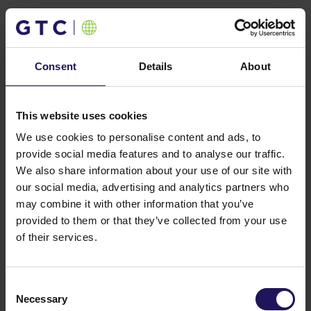
Kluczowe obszary
Consent
Details
About
Kluczowe obszary
01
/03
This website uses cookies
We use cookies to personalise content and ads, to
olio
Budowanie relacji
provide social media features and to analyse our traffic.
z najemcami i społeczno
We also share information about your use of our site with
our social media, advertising and analytics partners who
Wzmacniamy relacje z najemcami, jednocześn
may combine it with other information that you’ve
wspierając rozwój społeczności dzięki
provided to them or that they’ve collected from your use
ż
odpowiedzialnym i zrównoważonym inwestyc
of their services.
awialne
Consent
Necessary
Selection