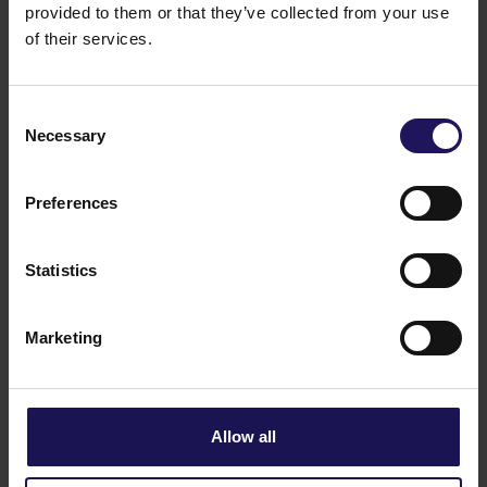
Aktywne zarządzanie ukończonym portfelem
provided to them or that they’ve collected from your use
w celu poprawy przychodów z wynajmu
of their services.
i poziomu najmu oraz utrzymania efektywności
kosztowej
Repozycjonowanie lub zmiana przeznaczenia
Consent
starszych i nieefektywnych energetycznie
Necessary
Selection
aktywów lub tych znajdujących się na słabszych
rynkach (zwłaszcza regionalnych), tam gdzie
przynosi to wartość dodaną.
Preferences
Sprzedaż aktywów niezwiązanych z podstawową
działalnością w celu zmniejszenia zadłużenia,
uwolnienia kapitału na wybrane inwestycje
Statistics
i możliwości zwiększenia wartości, a tym samym
zwiększenia zwrotu z zainwestowanego kapitału.
Selektywna sprzedaż nieruchomości
Marketing
komercyjnych, które są albo kapitałochłonne,
albo osiągnęły swój potencjał wartościowy (w
pełni wynajęte z wysokim WAULT), tam gdzie
reinwestowanie kapitału jest atrakcyjne.
Allow all
Nabycia aktywów o wartości dodanej wyłącznie
w przypadku, gdy istnieje realny potencjał