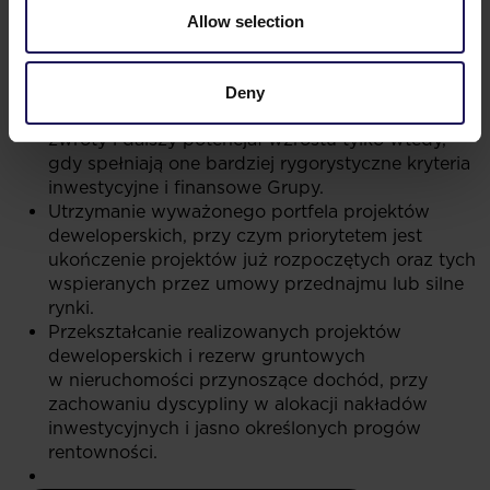
wynikający z ponownego wynajęcia, poprawy
Allow selection
wskaźnika wynajęcia i wzrostu czynszów,
a transakcja jest zgodna z kryteriami Grupy
dotyczącymi delewarowania i zwrotu z inwestycji.
Deny
Wejście w klasy aktywów oferujące wyższe
zwroty i dalszy potencjał wzrostu tylko wtedy,
gdy spełniają one bardziej rygorystyczne kryteria
inwestycyjne i finansowe Grupy.
Utrzymanie wyważonego portfela projektów
deweloperskich, przy czym priorytetem jest
ukończenie projektów już rozpoczętych oraz tych
wspieranych przez umowy przednajmu lub silne
rynki.
Przekształcanie realizowanych projektów
deweloperskich i rezerw gruntowych
w nieruchomości przynoszące dochód, przy
zachowaniu dyscypliny w alokacji nakładów
inwestycyjnych i jasno określonych progów
rentowności.