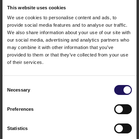
This website uses cookies
We use cookies to personalise content and ads, to
GTC logo
provide social media features and to analyse our traffic.
JPEG
|
62.25 KB
Pobierz
We also share information about your use of our site with
our social media, advertising and analytics partners who
may combine it with other information that you’ve
provided to them or that they’ve collected from your use
of their services.
Consent
Necessary
Selection
Preferences
GTC logo pack
ZIP
|
4,898.45
Pobierz
KB
Statistics