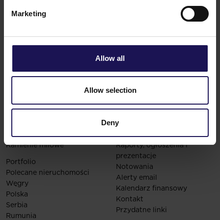
Marketing
Allow all
Globe Trade Centre S.A.
KOR 45A,
02-146
Warszawa
Polska
NIP: 527-00-25-113
Allow selection
T:
+48 22 16 60 700
Śledź nas
Deny
O nas
Inwestorzy
Strategia
Dlaczego GTC
Kamienie milowe
Raporty, ogłoszenia i
prezentacje
Portfolio
Notowania
Polecane nieruchomości
Alerty email
Węgry
Kalendarz finansowy
Polska
Kontakt
Serbia
Przydatne linki
Rumunia