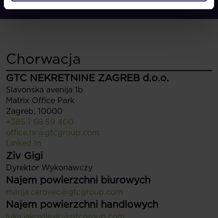
Chorwacja
GTC NEKRETNINE ZAGREB d.o.o.
Slavonska avenija 1b
Matrix Office Park
Zagreb, 10000
+385 1 66 59 400
office.hr@gtcgroup.com
Linked In
Ziv Gigi
Dyrektor Wykonawczy
Najem powierzchni biurowych
marija.cerovec@gtcgroup.com
Najem powierzchni handlowych
luka.jakovljevic@gtcgroup.com