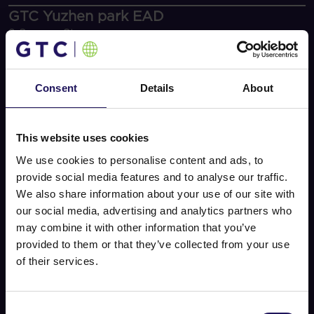
GTC Yuzhen park EAD
2 Samara Str.
Advance Business Center 2
1715 Sofia
+359 2 962 75 34/44
Consent
Details
About
office.bg@gtcgroup.com
Linked In
Ziv Gigi
This website uses cookies
Dyrektor Wykonawczy
We use cookies to personalise content and ads, to
Najem powierzchni biurowych
provide social media features and to analyse our traffic.
maria.romanova@gtcgroup.com
We also share information about your use of our site with
Najem powierzchni handlowych
our social media, advertising and analytics partners who
rumyana.ivanova@gtcgroup.com
may combine it with other information that you’ve
provided to them or that they’ve collected from your use
of their services.
Consent