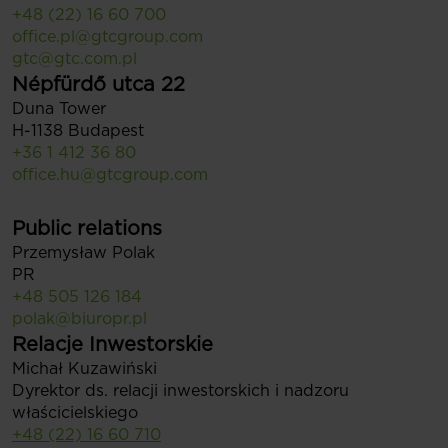
+48 (22) 16 60 700
office.pl@gtcgroup.com
gtc@gtc.com.pl
Népfürdő utca 22
Duna Tower
H-1138 Budapest
+36 1 412 36 80
office.hu@gtcgroup.com
Public relations
Przemysław Polak
PR
+48 505 126 184
polak@biuropr.pl
Relacje Inwestorskie
Michał Kuzawiński
Dyrektor ds. relacji inwestorskich i nadzoru
właścicielskiego
+48 (22) 16 60 710