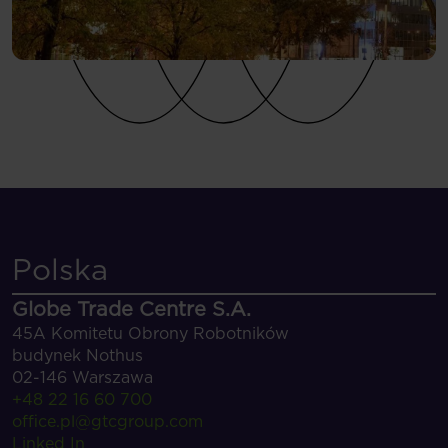
Polska
Globe Trade Centre S.A.
45A Komitetu Obrony Robotników
budynek Nothus
02-146 Warszawa
+48 22 16 60 700
office.pl@gtcgroup.com
Linked In