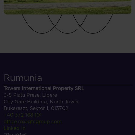
Rumunia
Towers International Property SRL
3-5 Piata Presei Libere
City Gate Building, North Tower
Bukareszt
, Sektor 1, 013702
+40 372 168 101
office.ro@gtcgroup.com
Linked In