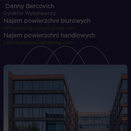
Danny Bercovich
Dyrektor Wykonawczy
Najem powierzchni biurowych
officeleasing.pl@gtcgroup.com
Najem powierzchni handlowych
julita.kubalska@gtcgroup.com