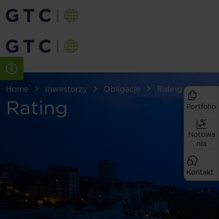
Home
Inwestorzy
Obligacje
Rating
Rating
Portfolio
Notowa
nia
Kontakt