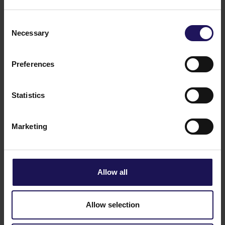
Consent
Emisje obligacje
Necessary
Selection
Preferences
Kalendarz finansowy
Statistics
Kluczowe dane finansowe
Marketing
Analitycy
Allow all
Dywidendy
Allow selection