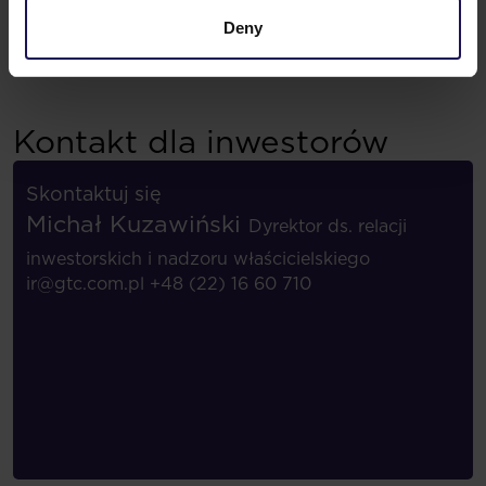
Kontakt dla inwestorów
Deny
Kontakt dla inwestorów
Skontaktuj się
Michał Kuzawiński
Dyrektor ds. relacji
inwestorskich i nadzoru właścicielskiego
ir@gtc.com.pl
+48 (22) 16 60 710