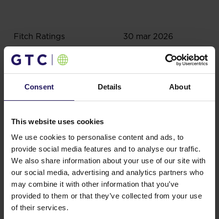
Fitch Ratings
30 mar 2026
Consent
Details
About
This website uses cookies
Powiązane treści
We use cookies to personalise content and ads, to
provide social media features and to analyse our traffic.
We also share information about your use of our site with
Raporty, ogłoszenia
our social media, advertising and analytics partners who
may combine it with other information that you’ve
provided to them or that they’ve collected from your use
of their services.
Akcjonariat