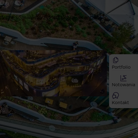
PL
tfolio
ESG
Inwestorzy
Media
Kariera
Kontakt
Walne Zgromadzenia
Zasady dobrych praktyk
Akcjonariat
Portfolio
Analitycy
Dywidendy
Notowania
Akcje
Emisje
Kontakt