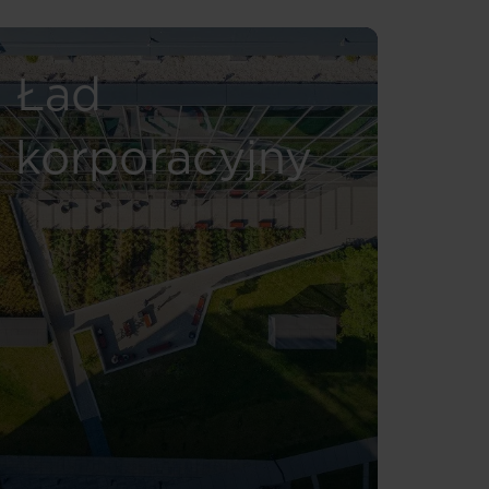
Ład
korporacyjny
Read more