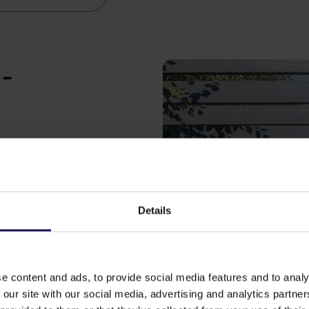
-
e
w, które
Details
klimat,
e mniej zasobów
entrują się
e content and ads, to provide social media features and to analy
ładną analizę
 our site with our social media, advertising and analytics partn
acowanie