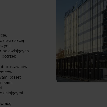
cie.
zięki relacją
aszymi
h pojawiających
h potrzeb
/lub dostawców
jemców
wami (asset
nikami,
mi
działającymi
łpracę