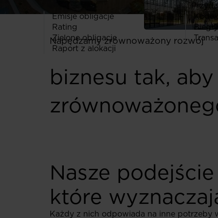
Przydat
Emisje obligacje
Kodeks
Rating
Biegły
Zielone obligacje
Transa
Napędzamy zrównoważony rozwój
Raport z alokacji
biznesu tak, aby
zrównoważonego
Nasze podejście 
które wyznaczają
Każdy z nich odpowiada na inne potrzeby 