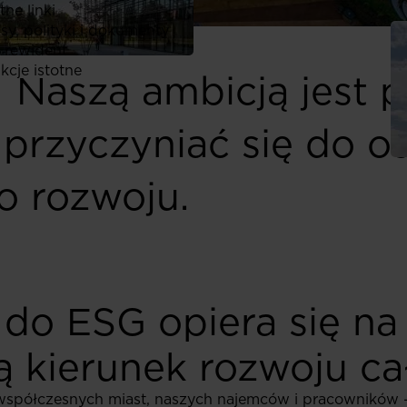
ne linki
y, polityki i dokumenty
 rewident
kcje istotne
Naszą ambicją jest 
 przyczyniać się do o
 rozwoju.
do ESG opiera się na t
 kierunek rozwoju cał
współczesnych miast, naszych najemców i pracowników -