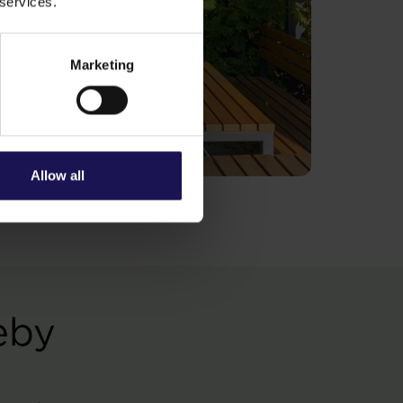
 services.
Marketing
Allow all
eby