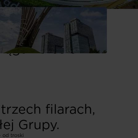
prowadzenie
siągania celów
rzech filarach,
ej Grupy.
 od troski