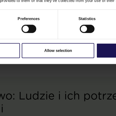
 provided to them or that they’ve collected from your use of their
amkniętego
w i zużycie
Preferences
Statistics
zrównoważenie
lonymi
i WELL).
ym (circular
izację odpadów
Allow selection
o: Ludzie i ich potrz
i