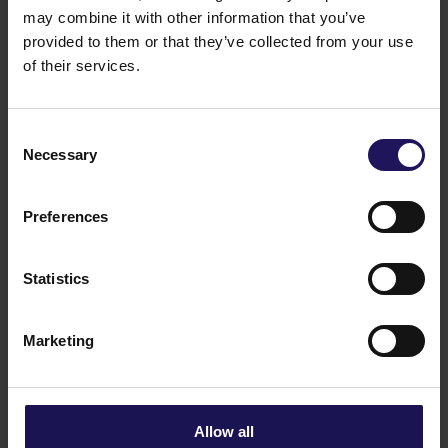
Powiązane treści
may combine it with other information that you’ve
provided to them or that they’ve collected from your use
of their services.
Raporty, ogłoszenia
Consent
Necessary
Akcjonariat
Selection
Preferences
Emisje obligacje
Statistics
Kalendarz finansowy
Marketing
Kluczowe dane finansowe
Allow all