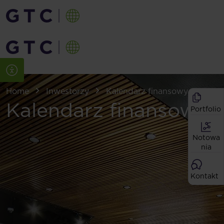
Home
Inwestorzy
Kalendarz finansowy
Kalendarz finansowy
Portfolio
Notowa
nia
Kontakt