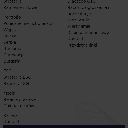
Strategia
Dlaczego GTC
Kamienie milowe
Raporty, ogłoszenia i
prezentacje
Portfolio
Notowania
Polecane nieruchomości
Alerty email
Węgry
Kalendarz finansowy
Polska
Kontakt
Serbia
Przydatne linki
Rumunia
Chorwacja
Bułgaria
ESG
Strategia ESG
Raporty ESG
Media
Relacje prasowe
Galeria mediów
Kariera
Kontakt