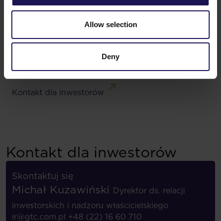
Analitycy
Allow selection
Dywidendy
Deny
Kontakt dla inwestorów
Kontakt dla inwestorów
Skontaktuj się
Michał Kuzawiński
Dyrektor ds. relacji
inwestorskich i nadzoru właścicielskiego
ir@gtc.com.pl
+48 (22) 16 60 710