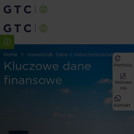
Home
Inwestorzy
Dane o nieruchomościach i fina
Kluczowe dane
Portfolio
finansowe
Notowa
nia
Kontakt