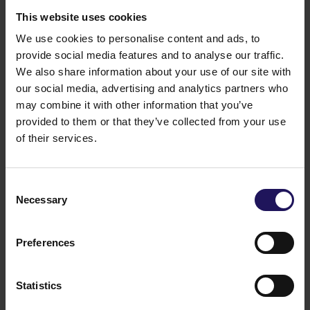
Zysk brutto z działalności operacyjnej
This website uses cookies
Zysk/(strata) z aktualizacji wartości aktywów
We use cookies to personalise content and ads, to
Koszty finansowe netto (koszty finansowe
provide social media features and to analyse our traffic.
pomniejszone o przychody finansowe)
We also share information about your use of our site with
Zysk (strata) za okres
our social media, advertising and analytics partners who
may combine it with other information that you’ve
provided to them or that they’ve collected from your use
of their services.
Powiązane treści
Consent
Necessary
Selection
Raporty, ogłoszenia
Preferences
Statistics
Akcjonariat