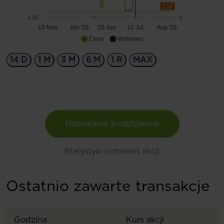
2.18
2.15
0
10 May
Jun '26
20 Jun
10 Jul
Aug '26
Cena
Wolumen
14 D
1 M
3 M
6 M
1 R
MAX
Notowania środdzienne
Statystyki notowań akcji
Ostatnio zawarte transakcje
Godzina
Kurs akcji