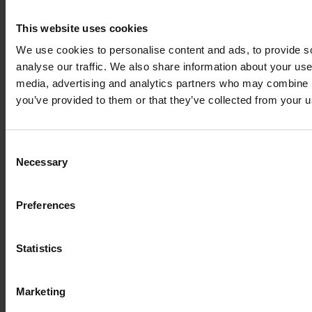
This website uses cookies
We use cookies to personalise content and ads, to provide s
Kontakt dla inwestorów
analyse our traffic. We also share information about your use 
media, advertising and analytics partners who may combine it
you’ve provided to them or that they’ve collected from your us
Kontakt dla inwestorów
Consent
Necessary
Selection
Skontaktuj się
Michał Kuzawiński
Dyrektor ds. relacji
Preferences
inwestorskich i nadzoru właścicielskiego
ir@gtc.com.pl
+48 (22) 16 60 710
Statistics
Marketing