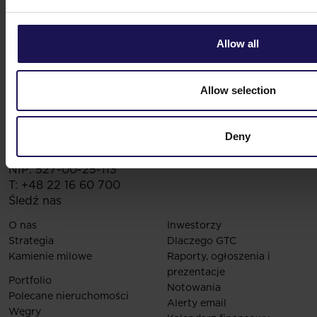
Allow all
Allow selection
Deny
Globe Trade Centre S.A.
KOR 45A,
02-146
Warszawa
Polska
NIP: 527-00-25-113
T:
+48 22 16 60 700
Śledź nas
O nas
Inwestorzy
Strategia
Dlaczego GTC
Kamienie milowe
Raporty, ogłoszenia i
prezentacje
Portfolio
Notowania
Polecane nieruchomości
Alerty email
Węgry