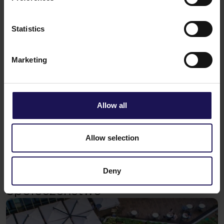
Środowisko
98% naszych nieruchomości posiada certyfikaty
Statistics
środowiskowe lub znajduje się w procesie
recertyfikacji (głównie LEED i BREEAM),
a w Polsce, Rumunii, Serbii i Bułgarii
Marketing
certyfikowane jest 100% portfela.
Wszystkie nieruchomości GTC w Polsce, Rumunii,
Chorwacji i na Węgrzech, a także kompleks
Advance Business Center w Bułgarii, korzystają
Allow all
z zielonej energii.
Wprowadzamy coraz więcej rozwiązań
poprawiających efektywność energetyczną
Allow selection
i zmniejszających zużycie wody.
Rewitalizujemy zdegradowane i poprzemysłowe
tereny, przywracając im nowe życie.
Deny
02
Społeczeństwo