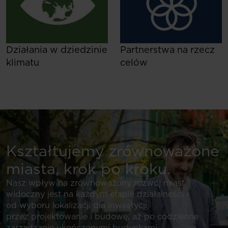
Działania w dziedzinie
Partnerstwa na rzecz
klimatu
celów
Kształtujemy zrównoważone
miasta, krok po kroku.
Nasz wpływ na zrównoważony rozwój miast
widoczny jest na każdym etapie działalności -
od wyboru lokalizacji dla inwestycji,
przez projektowanie i budowę, aż po codzienne
zarządzanie ukończonymi budynkami.