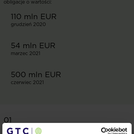
obligacje o wartości:
110 mln EUR
grudzień 2020
54 mln EUR
marzec 2021
500 mln EUR
czerwiec 2021
01
Środowisko