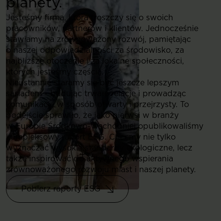
planety.
Jesteśmy firmą, która troszczy się o swoich
pracowników, partnerów i klientów. Jednocześnie
stawiamy na zrównoważony rozwój, pamiętając
o naszej odpowiedzialności za środowisko, za
najbliższe otoczenie i za lokalne społeczności,
których jesteśmy częścią.
Nieustannie staramy się być jeszcze lepszym
sąsiadem - budując trwałe relacje i prowadząc
komunikację w sposób otwarty i przejrzysty. To
podejście sprawiło, że jako pierwsi w branży
w Europie Środkowo-Wschodniej opublikowaliśmy
kompleksowy raport ESG. Chcemy nie tylko
wyznaczać wysokie standardy ekologiczne, lecz
także inspirować do aktywnego wspierania
zrównoważonego rozwoju miast i naszej planety.
Pobierz raporty ESG