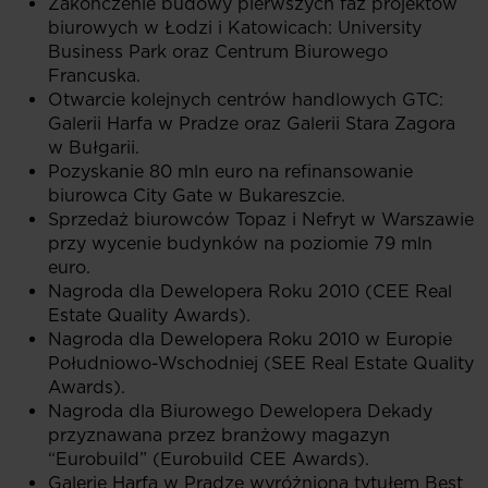
Zakończenie budowy pierwszych faz projektów
biurowych w Łodzi i Katowicach: University
Business Park oraz Centrum Biurowego
Francuska.
Otwarcie kolejnych centrów handlowych GTC:
Galerii Harfa w Pradze oraz Galerii Stara Zagora
w Bułgarii.
Pozyskanie 80 mln euro na refinansowanie
biurowca City Gate w Bukareszcie.
Sprzedaż biurowców Topaz i Nefryt w Warszawie
przy wycenie budynków na poziomie 79 mln
euro.
Nagroda dla Dewelopera Roku 2010 (CEE Real
Estate Quality Awards).
Nagroda dla Dewelopera Roku 2010 w Europie
Południowo-Wschodniej (SEE Real Estate Quality
Awards).
Nagroda dla Biurowego Dewelopera Dekady
przyznawana przez branżowy magazyn
“Eurobuild” (Eurobuild CEE Awards).
Galerie Harfa w Pradze wyróżniona tytułem Best