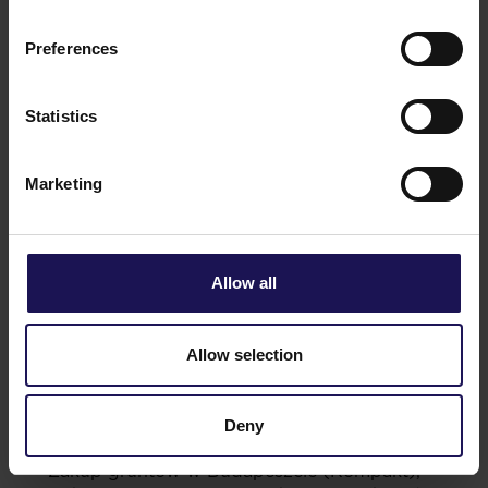
Balkans Real Estate Awards.
2017
Preferences
Rozpoczęcie budowy dwóch projektów
biurowych: Advance Business Center (Sofia)
i Matrix (Zagrzeb).
Statistics
Zakończenie budowy Artico, budynku biurowego
klasy A w Warszawie.
Modernizacja krakowskiego kompleksu
Marketing
biurowego Korona Office Complex.
Ukończenie VI fazy Osiedla Konstancja.
Modernizacja kompleksu biurowego City Gate
(Rumunia).
Allow all
Zakończenie budowy Galerii Północnej,
pierwszego centrum handlowo-rozrywkowego
nowej generacji na warszawskiej Białołęce.
Allow selection
Poszerzenie portfela nieruchomości o Belgrade
Business Center, nowoczesny budynek biurowy
klasy A w Belgradzie (Serbia) oraz Cascade
Deny
Office Building w Bukareszcie (Rumunia).
Zakup gruntów w Budapeszcie (Kompakt),