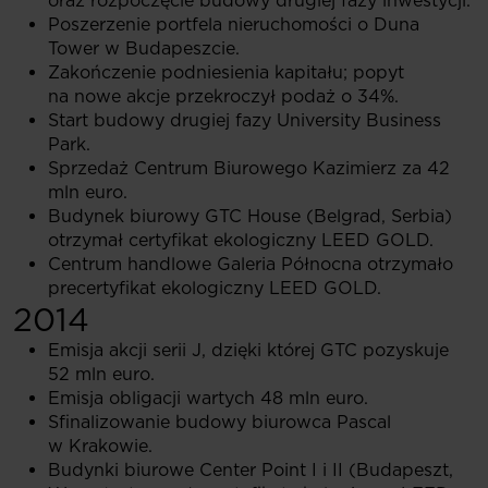
oraz rozpoczęcie budowy drugiej fazy inwestycji.
Poszerzenie portfela nieruchomości o Duna
Tower w Budapeszcie.
Zakończenie podniesienia kapitału; popyt
na nowe akcje przekroczył podaż o 34%.
Start budowy drugiej fazy University Business
Park.
Sprzedaż Centrum Biurowego Kazimierz za 42
mln euro.
Budynek biurowy GTC House (Belgrad, Serbia)
otrzymał certyfikat ekologiczny LEED GOLD.
Centrum handlowe Galeria Północna otrzymało
precertyfikat ekologiczny LEED GOLD.
2014
Emisja akcji serii J, dzięki której GTC pozyskuje
52 mln euro.
Emisja obligacji wartych 48 mln euro.
Sfinalizowanie budowy biurowca Pascal
w Krakowie.
Budynki biurowe Center Point I i II (Budapeszt,