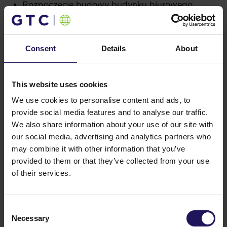
Rozpoczęcie budowy budynku biurowego
Advance Business Center II (Sofia).
Dwie nagrody CIJ AWARDS Hunagry 2018
dla GTC Hungary w kategorii
Consent
Details
About
Best Office Development -
GTC White House
Leading Female Property Professional -
Bori
Gedai
GTC Serbia zdobyło cztery nagrody podczas gali
This website uses cookies
CIJ AWARDS Serbia&SEE 2018:
We use cookies to personalise content and ads, to
Best Overall Commercial Developer
provide social media features and to analyse our traffic.
Best Future Development
We also share information about your use of our site with
Best Retail Lease
our social media, advertising and analytics partners who
Best Office Deal of the year
may combine it with other information that you’ve
GTC White House uzyskał certyfikat LEED
na najwyższym poziomie Platinum.
provided to them or that they’ve collected from your use
Galeria Północna otrzymała certyfikat LEED Gold.
of their services.
Sterlinga Business Center uzyskało certyfikat
BREEAM In-Use “Excellent”.
Nagroda dla GTC Hungary w kategorii
Consent
w kategorii Office Developer – Hungarian &
Necessary
Selection