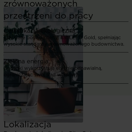
zrównoważonych
przestrzeni do pracy
Certyfikacja ekologiczna
City Gate posiada certyfikat LEED Gold, spełniając
wysokie standardy zrównoważonego budownictwa.
Zielona energia
Budynki wykorzystują energię odnawialną,
ograniczając swój ślad węglowy.
Lokalizacja