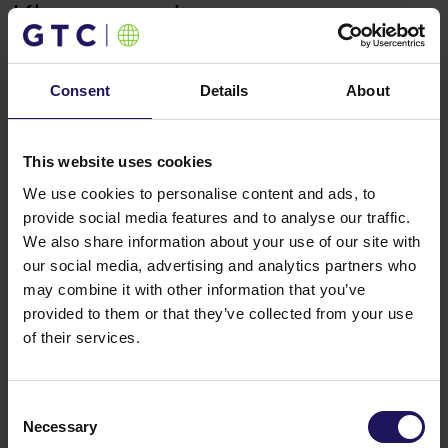
Kluczowe dane
Unikalna lokalizacja - symboliczna brama
do miasta
Tarasy na 3, 4, 8 i 12 piętrze z unikalnym
Consent
Details
About
widokiem na Park Herastrau (największy
naturalny park Bukaresztu)
Największy parking w mieście
This website uses cookies
Liczne rozwiązania ekologiczne
We use cookies to personalise content and ads, to
Doskonała dostępność z innych obszarów miasta
provide social media features and to analyse our traffic.
We also share information about your use of our site with
our social media, advertising and analytics partners who
may combine it with other information that you’ve
provided to them or that they’ve collected from your use
of their services.
Consent
Necessary
Selection