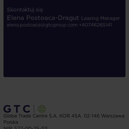
Skontaktuj się
Elena Postoaca-Dragut
Leasing Manager
elena.postoaca@gtcgroup.com
+40746265141
Globe Trade Centre S.A.
KOR 45A,
02-146
Warszawa
Polska
NIP: 527-00-25-113