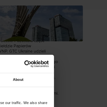
firmy wspólnie wybudują obiekt
wy udział w Europort Ltd –
posiada firma Globe Trade
dessie. Pozostała część
iełdzie Papierów
WNP. GTC Ukraine udzieli
adanie dziesięcioprocentowego
o 20%. Cena nabycia 10% akcji
estycji w Sankt Petersburgu.
About
a działce liczącej 4,3 ha
nie z renomowanymi partnerami.
aś partnerem GTC
se our traffic. We also share
ka grupa ubezpieczeniowa,