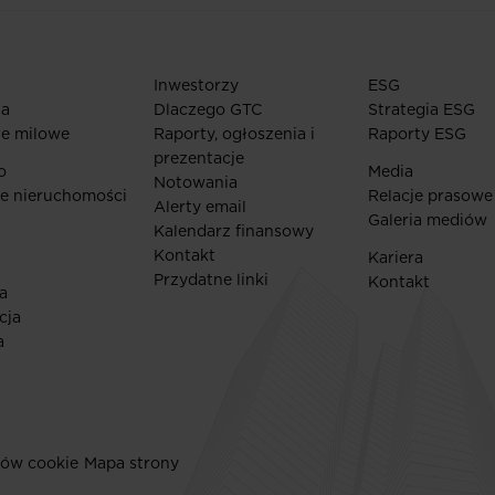
Inwestorzy
ESG
ia
Dlaczego GTC
Strategia ESG
ie milowe
Raporty, ogłoszenia i
Raporty ESG
prezentacje
o
Media
Notowania
e nieruchomości
Relacje prasowe
Alerty email
Galeria mediów
Kalendarz finansowy
Kontakt
Kariera
Przydatne linki
Kontakt
a
cja
a
ków cookie
Mapa strony