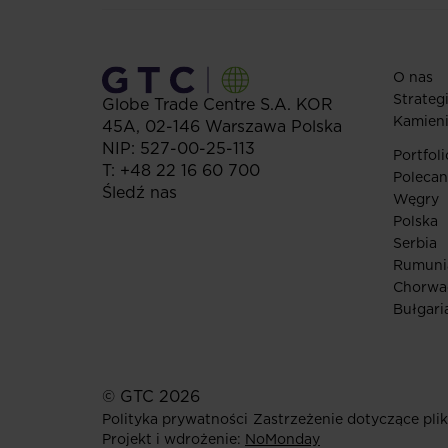
O nas
Strateg
Globe Trade Centre S.A.
KOR
Kamien
45A,
02-146
Warszawa
Polska
NIP: 527-00-25-113
Portfoli
T:
+48 22 16 60 700
Polecan
Śledź nas
Węgry
Polska
Serbia
Rumuni
Chorwa
Bułgari
© GTC 2026
Polityka prywatności
Zastrzeżenie dotyczące pli
Projekt i wdrożenie:
NoMonday