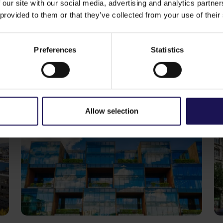
 our site with our social media, advertising and analytics partn
nad 14 mld USD.
 provided to them or that they’ve collected from your use of their
polubić
Preferences
Statistics
Zobacz więcej
KORPORACYJNE
Zo
29.07.2026
20
GTC raportuje dalsze postępy
C
z zakresu ESG i 99%
n
certyfikowanego portfela
r
komercyjnego w Europie Środkowo-
w
Allow selection
Wschodniej