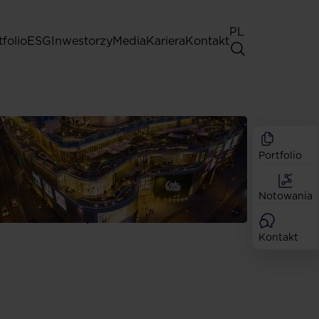
PL
tfolio
ESG
Inwestorzy
Media
Kariera
Kontakt
Walne Zgromadzenia
Zasady dobrych praktyk
Akcjonariat
Portfolio
Analitycy
Dywidendy
Notowania
Akcje
Emisje
Kontakt