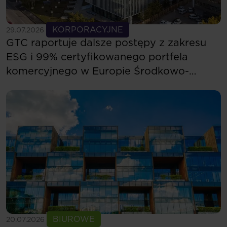
Zobacz więcej
KORPORACYJNE
29.07.2026
GTC raportuje dalsze postępy z zakresu
ESG i 99% certyfikowanego portfela
komercyjnego w Europie Środkowo-
Wschodniej
Zobacz więcej
BIUROWE
20.07.2026