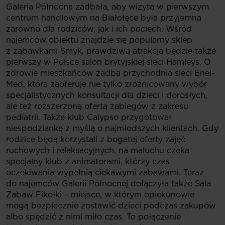
Galeria Północna zadbała, aby wizyta w pierwszym
centrum handlowym na Białołęce była przyjemna
zarówno dla rodziców, jak i ich pociech. Wśród
najemców obiektu znajdzie się popularny sklep
z zabawkami Smyk, prawdziwą atrakcją będzie także
pierwszy w Polsce salon brytyjskiej sieci Hamleys. O
zdrowie mieszkańców zadba przychodnia sieci Enel-
Med, która zaoferuje nie tylko zróżnicowany wybór
specjalistycznych konsultacji dla dzieci i dorosłych,
ale też rozszerzoną ofertą zabiegów z zakresu
pediatrii. Także klub Calypso przygotował
niespodziankę z myślą o najmłodszych klientach. Gdy
rodzice będą korzystali z bogatej oferty zajęć
ruchowych i relaksacyjnych, na maluchu czeka
specjalny klub z animatorami, którzy czas
oczekiwania wypełnią ciekawymi zabawami. Teraz
do najemców Galerii Północnej dołączyła także Sala
Zabaw Fikołki – miejsce, w którym opiekunowie
mogą bezpiecznie zostawić dzieci podczas zakupów
albo spędzić z nimi miło czas. To połączenie