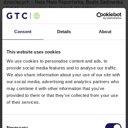
dziecięcych – Nela Mała Reporterka, Beata Sadowska
i Edyta Jungowska. Przestrzeń do zabaw
na Białołęce zajmie około 700 mkw., a całe
wyposażenie będzie spełniało najwyższe normy
bezpieczeństwa potwierdzone niezbędnymi
Consent
Details
About
certyfikatami. Sala Zabaw Fikołki to jednak nie jedyne
miejsce na planie Galerii Północnej, stworzone
z myślą o najmłodszych gościach.
This website uses cookies
We use cookies to personalise content and ads, to
provide social media features and to analyse our traffic.
We also share information about your use of our site with
our social media, advertising and analytics partners who
may combine it with other information that you’ve
Jeszcze na etapie planowania inwestycji
provided to them or that they’ve collected from your use
wiedzieliśmy, czym dokładnie charakteryzuje się
of their services.
grupa docelowa Galerii Północnej. Dużą jej część
stanowią rodziny z dziećmi, które na Białołęce
szukają nie tylko możliwości załatwienia
Consent
codziennych sprawunków, ale też sposobu
Necessary