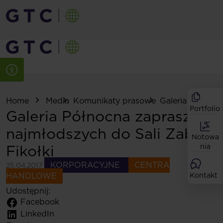
Home
Media
Komunikaty prasowe
Galeria Północna
Portfolio
Galeria Północna zaprasza
najmłodszych do Sali Zabaw
Notowa
Fikołki
nia
KORPORACYJNE
CENTRA
25.04.2017
HANDLOWE
Kontakt
Udostępnij:
Facebook
LinkedIn