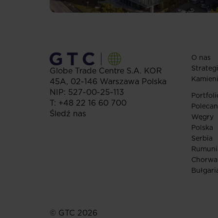
O nas
Strateg
Globe Trade Centre S.A.
KOR
Kamien
45A,
02-146
Warszawa
Polska
NIP: 527-00-25-113
Portfoli
T:
+48 22 16 60 700
Polecan
Śledź nas
Węgry
Polska
Serbia
Rumuni
Chorwa
Bułgari
© GTC 2026