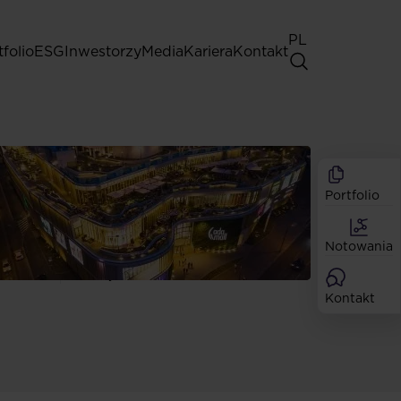
PL
tfolio
ESG
Inwestorzy
Media
Kariera
Kontakt
Walne Zgromadzenia
Zasady dobrych praktyk
Akcjonariat
Portfolio
Analitycy
Dywidendy
Notowania
Akcje
Emisje
Kontakt