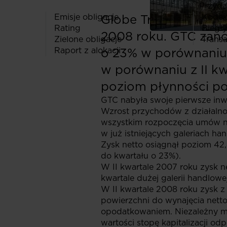
Przydat
Emisje obligacje
Globe Trade Centre S
Kodeks
Rating
Biegły
2008 roku. GTC zano
Zielone obligacje
Transa
Raport z alokacji
o 23% w porównaniu 
w porównaniu z II kw
poziom płynności po
GTC nabyła swoje pierwsze inwe
Wzrost przychodów z działalnoś
wszystkim rozpoczęcia umów n
w już istniejących galeriach ha
Zysk netto osiągnął poziom 42
do kwartału o 23%).
W II kwartale 2007 roku zysk n
kwartale dużej galerii handlowej
W II kwartale 2008 roku zysk 
powierzchni do wynajęcia netto
opodatkowaniem. Niezależny m
wartości stopę kapitalizacji od