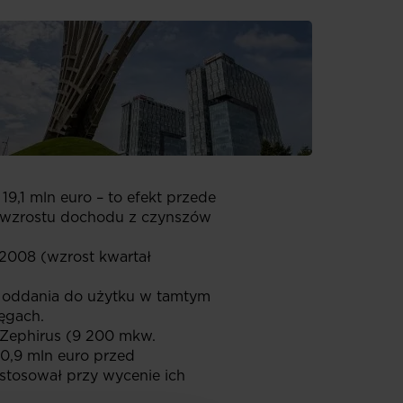
inansowe II kwartału
I kw. 2008 (wzrost
wzrosły
a utrzymała wysoki
9,1 mln euro – to efekt przede
 wzrostu dochodu z czynszów
 2008 (wzrost kwartał
 z oddania do użytku w tamtym
ięgach.
 Zephirus (9 200 mkw.
20,9 mln euro przed
tosował przy wycenie ich