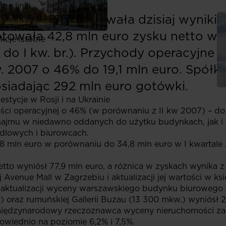
ne linki
A (GTC) opublikowała dzisiaj wyniki f
y, polityki i dokumenty
 rewident
towała 42,8 mln euro zysku netto w I
kcje istotne
do I kw. br.). Przychody operacyjne 
. 2007 o 46% do 19,1 mln euro. Spółk
siadając 292 mln euro gotówki.
stycje w Rosji i na Ukrainie
ci operacyjnej o 46% (w porównaniu z II kw 2007) – do 1
ajmu w niedawno oddanych do użytku budynkach, jak i
ndlowych i biurowcach.
,8 mln euro w porównaniu do 34,8 mln euro w I kwartale
etto wyniósł 77,9 mln euro, a różnica w zyskach wynika
 Avenue Mall w Zagrzebiu i aktualizacji jej wartości w ks
z aktualizacji wyceny warszawskiego budynku biurowego
) oraz rumuńskiej Gallerii Buzau (13 300 mkw.) wyniósł 
iędzynarodowy rzeczoznawca wyceny nieruchomości zas
powiednio na poziomie 6,2% i 7,5%.