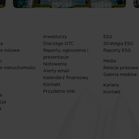
Inwestorzy
ESG
ia
Dlaczego GTC
Strategia ESG
ie milowe
Raporty, ogłoszenia i
Raporty ESG
prezentacje
o
Media
Notowania
e nieruchomości
Relacje prasowe
Alerty email
Galeria mediów
Kalendarz finansowy
Kontakt
Kariera
Przydatne linki
Kontakt
a
cja
a