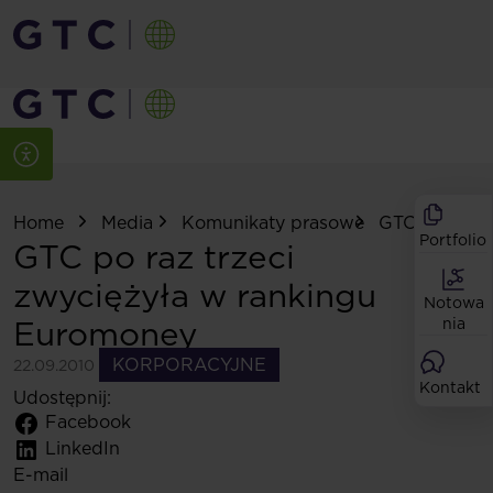
Home
Media
Komunikaty prasowe
GTC po raz ..
Portfolio
GTC po raz trzeci
zwyciężyła w rankingu
Notowa
Euromoney
nia
KORPORACYJNE
22.09.2010
Kontakt
Udostępnij:
Facebook
LinkedIn
E-mail