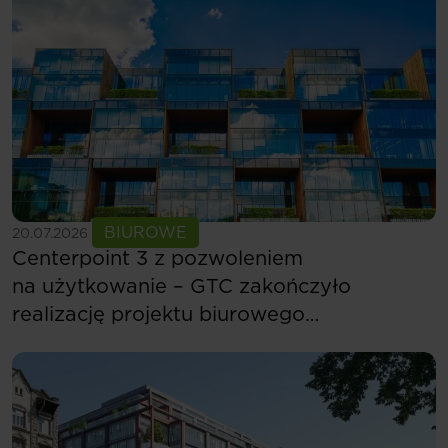
Zobacz więcej
BIUROWE
20.07.2026
Centerpoint 3 z pozwoleniem
na użytkowanie – GTC zakończyło
realizację projektu biurowego
w Budapeszcie