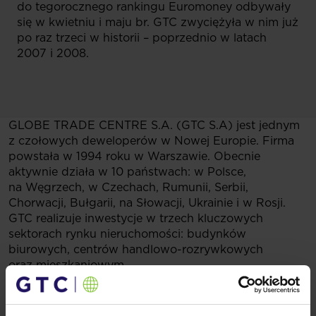
do tegorocznego rankingu Euromoney odbywały
się w kwietniu i maju br. GTC zwyciężyła w nim już
po raz trzeci w historii – poprzednio w latach
2007 i 2008.
GLOBE TRADE CENTRE S.A. (GTC S.A) jest jednym
z czołowych deweloperów w Nowej Europie. Firma
powstała w 1994 roku w Warszawie. Obecnie
aktywnie działa w 10 państwach: w Polsce,
na Węgrzech, w Czechach, Rumunii, Serbii,
Chorwacji, Bułgarii, na Słowacji, Ukrainie i w Rosji.
GTC realizuje inwestycje w trzech kluczowych
sektorach rynku nieruchomości: budynków
biurowych, centrów handlowo-rozrywkowych
oraz mieszkaniowym.
Firma wybudowała nieruchomości o powierzchni 750
000 mkw. netto, a obecnie jest właścicielem
zrealizowanych obiektów komercyjnych o łącznej