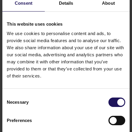
Consent
Details
About
powierzchni 455 000 mkw. netto. Spółka posiada
również imponujący portfel nowych inwestycji
na różnym etapie realizacji, który pozwoli
na wybudowanie 1,8 mln mkw. powierzchni
This website uses cookies
komercyjnej i mieszkaniowej. Łączne aktywa Spółki
We use cookies to personalise content and ads, to
przekraczają 2.6 mld euro.
provide social media features and to analyse our traffic.
Akcje GTC notowane są na GPW w Warszawie
We also share information about your use of our site with
w prestiżowym indeksie WIG20. Walory Spółki
our social media, advertising and analytics partners who
wchodzą też w skład międzynarodowych indeksów
may combine it with other information that you’ve
MSCI i Dow Jones STOXX Eastern Europe 300 Index,
provided to them or that they’ve collected from your use
jak również indeksu GPR250, skupiającego akcje 250
największych i najbardziej płynnych spółek z sektora
of their services.
nieruchomości na świecie. Wśród udziałowców GTC
znajdują się najwięksi polscy i międzynarodowi
inwestorzy instytucjonalni.
Consent
Możesz również polubić
Necessary
Selection
Zobacz więcej
BIUROWE
04.08.2026
Wiodący międzynarodowy bank rozwija
Preferences
działalność w Advance Business Center