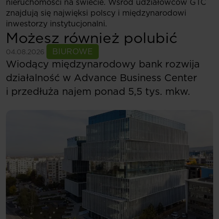
nieruchomości na świecie. Wśród udziałowców GTC
znajdują się najwięksi polscy i międzynarodowi
inwestorzy instytucjonalni.
Możesz również polubić
Zobacz więcej
BIUROWE
04.08.2026
Wiodący międzynarodowy bank rozwija
działalność w Advance Business Center
i przedłuża najem ponad 5,5 tys. mkw.