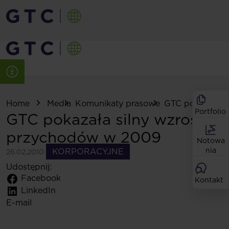
Home
Media
Komunikaty prasowe
GTC pokazała sil
Portfolio
GTC pokazała silny wzrost
przychodów w 2009
Notowa
nia
KORPORACYJNE
26.02.2010
Udostępnij:
Facebook
Kontakt
LinkedIn
E-mail