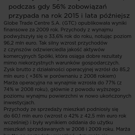
podczas gdy 56% zobowiązań
przypada na rok 2015 i lata późniejsz
Globe Trade Centre S.A. (GTC) opublikowała wyniki
finansowe za 2009 rok. Przychody z wynajmu
podwyższyły się o 33,6% rok do roku, notując poziom
96,2 mln euro. Tak silny wzrost przychodów
z czynszów odzwierciedla jakość aktywów
komercyjnych Spółki, która osiąga dobre rezultaty
mimo niekorzystnych warunków gospodarczych.
Zysk brutto z działalności operacyjnej wzrósł do 85,2
mln euro ( +36% w porównaniu z 2008 rokiem)
Marża operacyjna na wynajmie wzrosła do 77% (z
74% w 2008 roku), głównie z powodu wyższego
poziomu wynajmu powierzchni w nowo ukończonych
inwestycjach.
Przychody ze sprzedaży mieszkań podniosły się
do 60,1 mln euro (wzrost o 42% z 42,5 mln euro rok
wcześniej) i były wynikiem oddania do użytku
mieszkań sprzedawanych w 2008 i 2009 roku. Marża