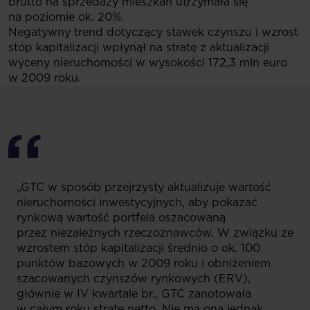
brutto na sprzedaży mieszkań utrzymała się
na poziomie ok. 20%.
Negatywny trend dotyczący stawek czynszu i wzrost
stóp kapitalizacji wpłynął na stratę z aktualizacji
wyceny nieruchomości w wysokości 172,3 mln euro
w 2009 roku.
„GTC w sposób przejrzysty aktualizuje wartość
nieruchomości inwestycyjnych, aby pokazać
rynkową wartość portfela oszacowaną
przez niezależnych rzeczoznawców. W związku ze
wzrostem stóp kapitalizacji średnio o ok. 100
punktów bazowych w 2009 roku i obniżeniem
szacowanych czynszów rynkowych (ERV),
głównie w IV kwartale br., GTC zanotowała
w całym roku stratę netto. Nie ma ona jednak