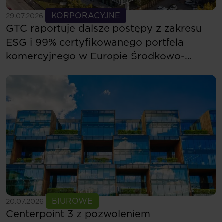
Zobacz więcej
KORPORACYJNE
29.07.2026
GTC raportuje dalsze postępy z zakresu
ESG i 99% certyfikowanego portfela
komercyjnego w Europie Środkowo-
Wschodniej
Zobacz więcej
BIUROWE
20.07.2026
Centerpoint 3 z pozwoleniem