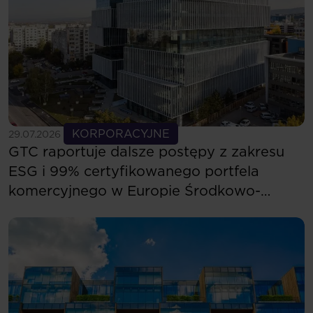
Zobacz więcej
KORPORACYJNE
29.07.2026
GTC raportuje dalsze postępy z zakresu
ESG i 99% certyfikowanego portfela
komercyjnego w Europie Środkowo-
Wschodniej