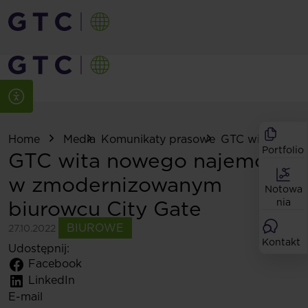
Home
Media
Komunikaty prasowe
GTC wita nowego
Portfolio
GTC wita nowego najemcę
w zmodernizowanym
Notowa
biurowcu City Gate
nia
BIUROWE
27.10.2022
Kontakt
Udostępnij:
Facebook
LinkedIn
E-mail