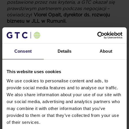
postawione przez nas kryteria, a GTC okazał się
prawdziwym partnerem podczas negocjacji
–
oświadczył
Viorel Opait, dyrektor ds. rozwoju
biznesu w JLL w Rumunii.
GTC cieszy się w 2022 roku w Rumunii dobrą passą.
Consent
Details
About
Firma do tej pory powitała już sześciu nowych
najemców, w tym Industrial Land i Acction Labs
Romania oraz przedłużyła dwie umowy z obecnymi
This website uses cookies
najemcami.
We use cookies to personalise content and ads, to
Zlokalizowany w północnej części Bukaresztu
provide social media features and to analyse our traffic.
charakterystyczny biurowiec City Gate przeszedł
We also share information about your use of our site with
niedawno gruntowny proces renowacji. GTC
zainwestowało w niego 3,5 miliona euro, odnawiając
our social media, advertising and analytics partners who
lobby, główną recepcje północnej wieży
may combine it with other information that you’ve
oraz unowocześniając systemy operacyjne budynku.
provided to them or that they’ve collected from your use
Nowy system wentylacji zapewnia lepszy komfort
of their services.
termiczny, zgodnie z najnowszymi wymogami