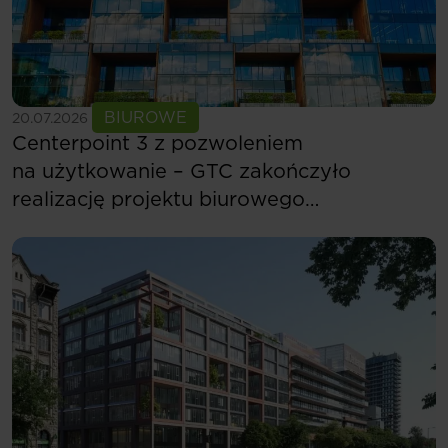
Zobacz więcej
BIUROWE
20.07.2026
Centerpoint 3 z pozwoleniem
na użytkowanie – GTC zakończyło
realizację projektu biurowego
w Budapeszcie