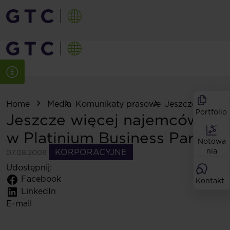
Home
Media
Komunikaty prasowe
Jeszcze więcej 
Portfolio
Jeszcze więcej najemców
w Platinium Business Park
Notowa
nia
KORPORACYJNE
07.08.2008
Udostępnij:
Facebook
Kontakt
LinkedIn
E-mail