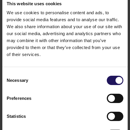
This website uses cookies
prestiżowego indeksu WIG20, ale należą również
do międzynarodowych indeksów MSCI. W styczniu
We use cookies to personalise content and ads, to
2006 roku akcje GTC S.A. weszły w skład indeksu
provide social media features and to analyse our traffic.
GPR 250, skupiającego 250 największych
We also share information about your use of our site with
i najbardziej płynnych spółek z sektora
our social media, advertising and analytics partners who
nieruchomości na świecie.
may combine it with other information that you’ve
Projekty realizowane przez spółkę
provided to them or that they’ve collected from your use
Relacje inwestorskie
of their services.
Monika Piwońska
Globe Trade Centre S.A.
tel.: 0-22 606 07 80
Consent
e-mail:
mpiwonska@gtc.com.pl
Necessary
Monika Olejnik-Okuniewska
Selection
Advanced Public Relations
tel.: 0-22 854 07 47
Preferences
kom.: 0 604 758 879
e-mail:
molejnik@advancedpr.pl
Mariusz Kozłowski
Statistics
Globe Trade Centre S.A.
tel.: 0-22 606 07 80