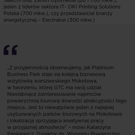
Saatchi oraz Zenith Optimedia (po 1 700 mkw.),
jeden z liderów sektora IT- OKI Printing Solutions
Polska (700 mkw.), czy przedstawiciel branży
energetycznej – Electrabel (300 mkw.)
„Z przyjemnością obserwujemy, jak Platinium
Business Park staje się kolejną biznesową
wizytówką warszawskiego Mokotowa,
w tworzeniu, której GTC ma swój udział.
Niesłabnące zainteresowanie najemców
powierzchnią biurową dowodzi atrakcyjności tego
miejsca. Jest to niewątpliwie jeden z najlepiej
usytuowanych parków biurowych na Mokotowie
i lokalizacja sprzyjająca kreatywnej pracy
w przyjaznej atmosferze” – mówi Katarzyna
Pankiewicz, Dyrektor ds. Wynajmu Powierzchni