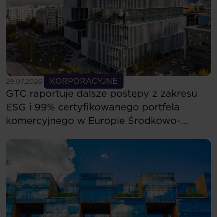
Zobacz więcej
KORPORACYJNE
29.07.2026
GTC raportuje dalsze postępy z zakresu
ESG i 99% certyfikowanego portfela
komercyjnego w Europie Środkowo-
Wschodniej