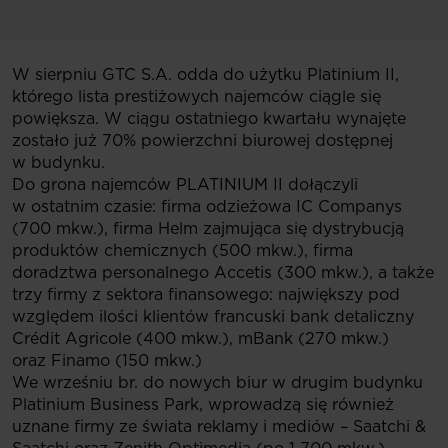
W sierpniu GTC S.A. odda do użytku Platinium II,
którego lista prestiżowych najemców ciągle się
powiększa. W ciągu ostatniego kwartału wynajęte
zostało już 70% powierzchni biurowej dostępnej
w budynku.
Do grona najemców PLATINIUM II dołączyli
w ostatnim czasie: firma odzieżowa IC Companys
(700 mkw.), firma Helm zajmująca się dystrybucją
produktów chemicznych (500 mkw.), firma
doradztwa personalnego Accetis (300 mkw.), a także
trzy firmy z sektora finansowego: największy pod
względem ilości klientów francuski bank detaliczny
Crédit Agricole (400 mkw.), mBank (270 mkw.)
oraz Finamo (150 mkw.)
We wrześniu br. do nowych biur w drugim budynku
Platinium Business Park, wprowadzą się również
uznane firmy ze świata reklamy i mediów – Saatchi &