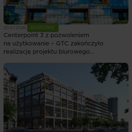
Zobacz więcej
BIUROWE
20.07.2026
Centerpoint 3 z pozwoleniem
na użytkowanie – GTC zakończyło
realizację projektu biurowego
w Budapeszcie