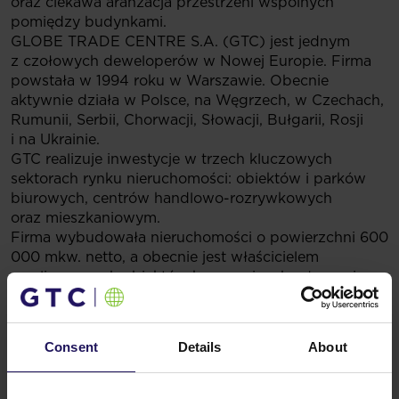
oraz ciekawa aranżacja przestrzeni wspólnych
pomiędzy budynkami.
GLOBE TRADE CENTRE S.A. (GTC) jest jednym
z czołowych deweloperów w Nowej Europie. Firma
powstała w 1994 roku w Warszawie. Obecnie
aktywnie działa w Polsce, na Węgrzech, w Czechach,
Rumunii, Serbii, Chorwacji, Słowacji, Bułgarii, Rosji
i na Ukrainie.
GTC realizuje inwestycje w trzech kluczowych
sektorach rynku nieruchomości: obiektów i parków
biurowych, centrów handlowo-rozrywkowych
oraz mieszkaniowym.
Firma wybudowała nieruchomości o powierzchni 600
000 mkw. netto, a obecnie jest właścicielem
zrealizowanych obiektów komercyjnych o łącznej
powierzchni 254 000 mkw. netto. Spółka posiada
również imponujący portfel nowych inwestycji
na różnym etapie realizacji, który pozwoli
Consent
Details
About
na wybudowanie 2 mln mkw. powierzchni
komercyjnych i mieszkaniowych.
Akcje GTC S.A. wchodzą w skład nie tylko