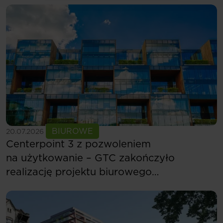
Zobacz więcej
BIUROWE
20.07.2026
Centerpoint 3 z pozwoleniem
na użytkowanie – GTC zakończyło
realizację projektu biurowego
w Budapeszcie