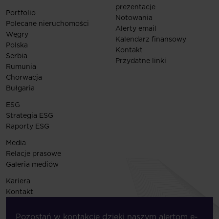
prezentacje
Portfolio
Notowania
Polecane nieruchomości
Alerty email
Węgry
Kalendarz finansowy
Polska
Kontakt
Serbia
Przydatne linki
Rumunia
Chorwacja
Bułgaria
ESG
Strategia ESG
Raporty ESG
Media
Relacje prasowe
Galeria mediów
Kariera
Kontakt
Pozostań w kontakcie dzięki naszym alertom e-