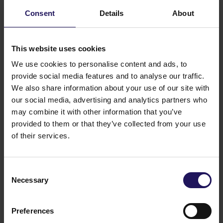
przeznaczonych na biura oraz parter z ok. 800 mkw.
powierzchni handlowo-usługowej. Budynki
Consent
Details
About
wyposażone m.in. w podniesione podłogi
dla okablowania strukturalnego, będą spełniały
najwyższe standardy techniczne, a przeszklone
This website uses cookies
fasady zapewnią optymalny dostęp światła
We use cookies to personalise content and ads, to
dziennego. Centralnym punktem kompleksu jest
provide social media features and to analyse our traffic.
dziedziniec z jeziorkiem i terenem zielonym, który
We also share information about your use of our site with
będzie miejscem odpoczynku i spotkań dla osób
pracujących w budynkach Platinium Business Park.
our social media, advertising and analytics partners who
Projekt Platinium Business Park został przygotowany
may combine it with other information that you’ve
przez pracownię architektoniczną JEMS Architekci.
provided to them or that they’ve collected from your use
Generalnym wykonawcą pierwszych dwóch
of their services.
budynków kompleksu jest firma Warbud. Wyłącznym
agentem odpowiedzialnym za wynajem powierzchni
w budynkach jest międzynarodowa firma Cushman
Consent
Wakefield.
Necessary
Selection
Możesz również polubić
Zobacz więcej
BIUROWE
04.08.2026
Preferences
Wiodący międzynarodowy bank rozwija