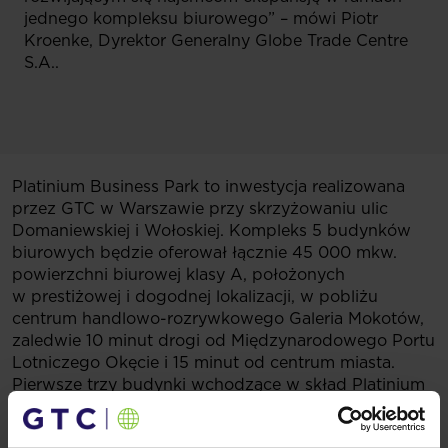
jednego kompleksu biurowego” – mówi Piotr
Kroenke, Dyrektor Generalny Globe Trade Centre
S.A..
Platinium Business Park to inwestycja realizowana
przez GTC w Warszawie przy skrzyżowaniu ulic
Domaniewskiej i Wołoskiej. Kompleks 5 budynków
biurowych będzie oferował łącznie 45 000 mkw.
powierzchni biurowej klasy A, położonych
w prestiżowej i dogodnej lokalizacji, w pobliżu
centrum handlowo-rozrywkowego Galeria Mokotów,
zaledwie 10 minut drogi od Międzynarodowego Portu
Lotniczego Okęcie i 15 minut od centrum miasta.
Pierwsze trzy budynki wchodzące w skład Platinium
Business Park będą liczyły sześc kondygnacji
o średniej powierzchni ponad 1300 mkw.,