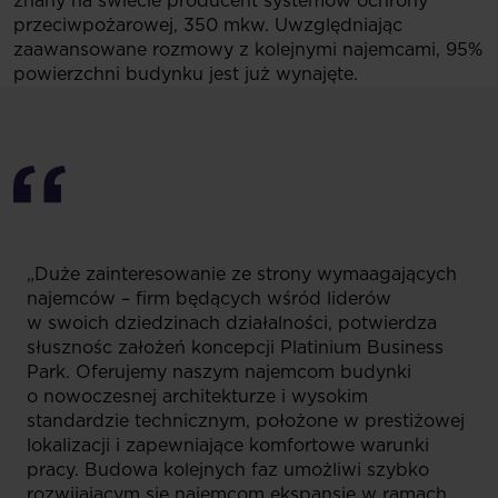
znany na świecie producent systemów ochrony
przeciwpożarowej, 350 mkw. Uwzględniając
zaawansowane rozmowy z kolejnymi najemcami, 95%
powierzchni budynku jest już wynajęte.
„Duże zainteresowanie ze strony wymaagających
najemców – firm będących wśród liderów
w swoich dziedzinach działalności, potwierdza
słusznośc założeń koncepcji Platinium Business
Park. Oferujemy naszym najemcom budynki
o nowoczesnej architekturze i wysokim
standardzie technicznym, położone w prestiżowej
lokalizacji i zapewniające komfortowe warunki
pracy. Budowa kolejnych faz umożliwi szybko
rozwijającym się najemcom ekspansję w ramach