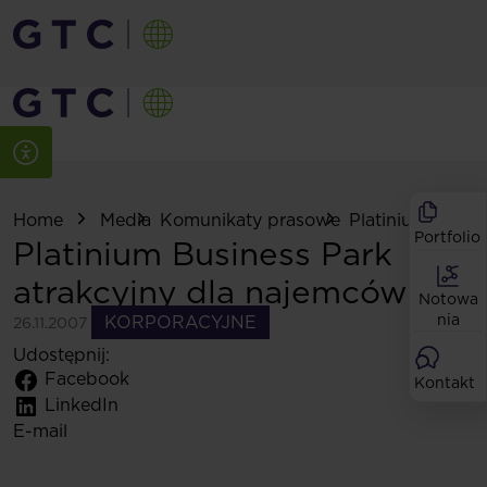
Home
Media
Komunikaty prasowe
Platinium Busine
Portfolio
Platinium Business Park
atrakcyjny dla najemców
Notowa
nia
KORPORACYJNE
26.11.2007
Udostępnij:
Facebook
Kontakt
LinkedIn
E-mail