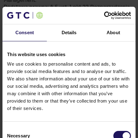
Management.
Podstawa prawna:
§ 5 ust. 1 pkt 22 Rozporządzenia
Ministra Finansów z dnia 19 lutego 2009 r. w sprawie
informacji bieżących i okresowych przekazywanych
przez emitentów papierów wartościowych
Consent
Details
About
oraz warunków uznawania za równoważne informacji
wymaganych przepisami prawa państwa
niebędącego państwem członkowskim.
16.05.2017 17:02
This website uses cookies
Powiązane artykuły
We use cookies to personalise content and ads, to
provide social media features and to analyse our traffic.
Zobacz więcej
09.07.2026
Sprzedaż Avenue Mall
We also share information about your use of our site with
our social media, advertising and analytics partners who
may combine it with other information that you’ve
provided to them or that they’ve collected from your use
of their services.
Consent
Necessary
Selection