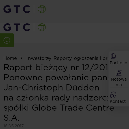
Home
Inwestorzy
Raporty, ogłoszenia i prezentacje
Portfolio
Raport bieżący nr 12/2017:
Ponowne powołanie pana
Notowa
Jan-Christoph Düdden
nia
na członka rady nadzorczej
Kontakt
spółki Globe Trade Centre
S.A.
16.05.2017