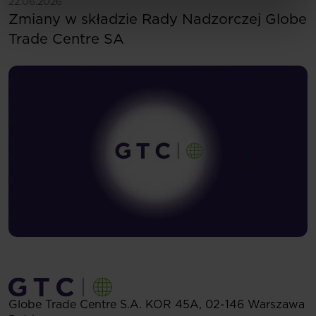
Zobacz więcej
22.06.2026
Zmiany w składzie Rady Nadzorczej Globe
Trade Centre SA
Globe Trade Centre S.A.
KOR 45A,
02-146
Warszawa