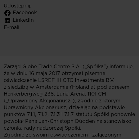
Udostępnij:
Facebook
LinkedIn
E-mail
Zarząd Globe Trade Centre S.A. („Spółka”) informuje,
że w dniu 16 maja 2017
otrzymał pisemne
oświadczenie LSREF III GTC Investments B.V.
z siedzibą w Amsterdamie (Holandia) pod adresem
Herikerbergweg 238, Luna Arena, 1101 CM
(„Uprawniony Akcjonariusz”), zgodnie z którym
Uprawniony Akcjonariusz, działając na podstawie
punktów 7.1.1, 7.1.2, 7.1.3 i 7.1.7 statutu Spółki ponownie
powołał
Pana Jan-Christoph Düdden na stanowisko
członka rady nadzorczej Spółki.
Zgodnie ze swoim oświadczeniem i załączonym