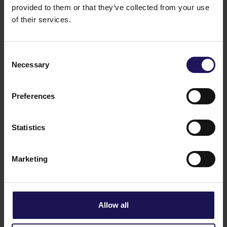
provided to them or that they’ve collected from your use
Powiązane artykuły
of their services.
Zobacz więcej
09.07.2026
Sprzedaż Avenue Mall
Consent
Necessary
Selection
Preferences
Statistics
Marketing
Zobacz więcej
09.07.2026
Raport bieżący nr 17/2026: Sprzedaż
Allow all
Avenue Mall