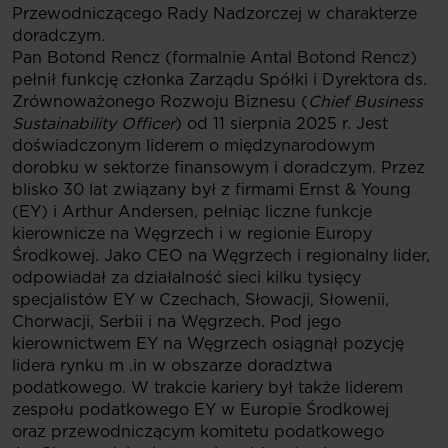
Przewodniczącego Rady Nadzorczej w charakterze
doradczym.
Pan Botond Rencz (formalnie Antal Botond Rencz)
pełnił funkcję członka Zarządu Spółki i Dyrektora ds.
Zrównoważonego Rozwoju Biznesu (
Chief Business
Sustainability Officer
) od 11 sierpnia 2025 r. Jest
doświadczonym liderem o międzynarodowym
dorobku w sektorze finansowym i doradczym. Przez
blisko 30 lat związany był z firmami Ernst & Young
(EY) i Arthur Andersen, pełniąc liczne funkcje
kierownicze na Węgrzech i w regionie Europy
Środkowej. Jako CEO na Węgrzech i regionalny lider,
odpowiadał za działalność sieci kilku tysięcy
specjalistów EY w Czechach, Słowacji, Słowenii,
Chorwacji, Serbii i na Węgrzech. Pod jego
kierownictwem EY na Węgrzech osiągnął pozycję
lidera rynku m .in w obszarze doradztwa
podatkowego. W trakcie kariery był także liderem
zespołu podatkowego EY w Europie Środkowej
oraz przewodniczącym komitetu podatkowego