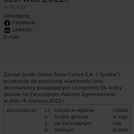
14.06.2022
Udostępnij:
Facebook
LinkedIn
E-mail
Zarząd Spółki Globe Trade Centre S.A. ("Spółka"),
przekazuje do publicznej wiadomości listę
akcjonariuszy posiadających co najmniej 5% liczby
głosów na
Zwyczajnym Walnym Zgromadzeniu
w dniu
14 czerwca 2022
r.
Akcjonariusz
Li
Udział w ogólnej
Udział
c
liczbie głosów
w ogó
z
na Zwyczajnym
lnej
b
Walnym
liczbie