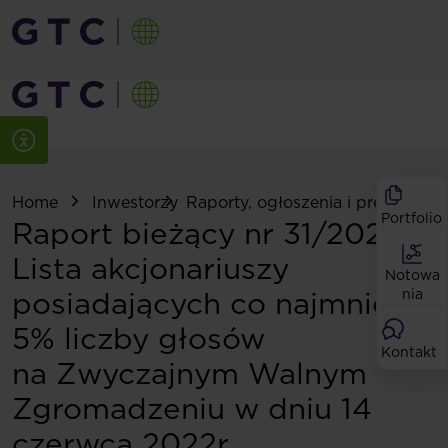
Home
Inwestorzy
Raporty, ogłoszenia i prezentacje
Portfolio
Raport bieżący nr 31/2022:
Lista akcjonariuszy
Notowa
posiadających co najmniej
nia
5% liczby głosów
Kontakt
na Zwyczajnym Walnym
Zgromadzeniu w dniu 14
czerwca 2022r.