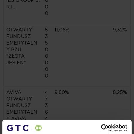
IES GROUP S.
0
R.L.
0
0
OTWARTY
5
11,06%
9,32%
FUNDUSZ
3
EMERYTALN
5
Y PZU
0
"ZŁOTA
0
JESIEŃ"
0
0
0
AVIVA
4
9,80%
8,25%
OTWARTY
7
FUNDUSZ
3
EMERYTALN
6
Y AVIVA
4
SANTANDER
0
0