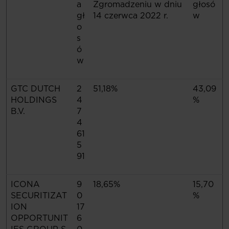
a
Zgromadzeniu w dniu
głosó
gł
14 czerwca 2022 r.
w
o
s
ó
w
GTC DUTCH
2
51,18%
43,09
HOLDINGS
4
%
B.V.
7
4
61
5
91
ICONA
9
18,65%
15,70
SECURITIZAT
0
%
ION
17
OPPORTUNIT
6