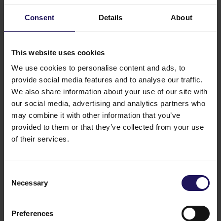
0
Consent
Details
About
Razem
4
90,68%
76,36
3
%
This website uses cookies
8
5
We use cookies to personalise content and ads, to
0
provide social media features and to analyse our traffic.
1
We also share information about your use of our site with
5
our social media, advertising and analytics partners who
91
may combine it with other information that you’ve
provided to them or that they’ve collected from your use
of their services.
Na
Zwyczajnym Walnym Zgromadzeniu Spółki
w dniu
14 czerwca 2022 r.
reprezentowanych było
ogółem
483551994
głosów, stanowiących
84,21%
Consent
ogólnej liczby głosów na Walnym Zgromadzeniu.
Necessary
Podstawa prawna: Art. 70 pkt 3 ustawy z dnia 29
Selection
lipca 2005 r. o ofercie publicznej i warunkach
wprowadzania instrumentów finansowych
Preferences
do zorganizowanego systemu obrotu