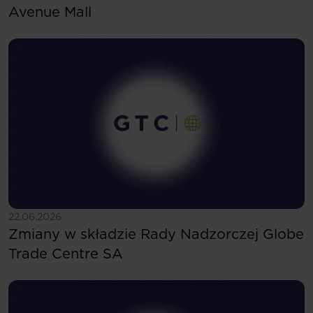
Avenue Mall
Zobacz więcej
22.06.2026
Zmiany w składzie Rady Nadzorczej Globe
Trade Centre SA