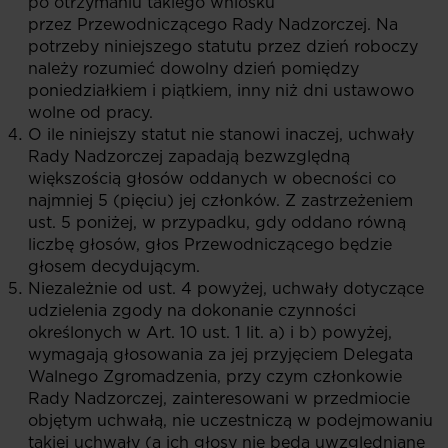
po otrzymaniu takiego wniosku
przez Przewodniczącego Rady Nadzorczej. Na
potrzeby niniejszego statutu przez dzień roboczy
należy rozumieć dowolny dzień pomiędzy
poniedziałkiem i piątkiem, inny niż dni ustawowo
wolne od pracy.
O ile niniejszy statut nie stanowi inaczej, uchwały
Rady Nadzorczej zapadają bezwzględną
większością głosów oddanych w obecności co
najmniej 5 (pięciu) jej członków. Z zastrzeżeniem
ust. 5 poniżej, w przypadku, gdy oddano równą
liczbę głosów, głos Przewodniczącego będzie
głosem decydującym.
Niezależnie od ust. 4 powyżej, uchwały dotyczące
udzielenia zgody na dokonanie czynności
określonych w Art. 10 ust. 1 lit. a) i b) powyżej,
wymagają głosowania za jej przyjęciem Delegata
Walnego Zgromadzenia, przy czym członkowie
Rady Nadzorczej, zainteresowani w przedmiocie
objętym uchwałą, nie uczestniczą w podejmowaniu
takiej uchwały (a ich głosy nie będą uwzględniane