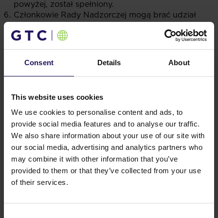
powyżej, został spełniony.
Członkowie Rady Nadzorczej mogą brać udział
w podejmowaniu uchwał Rady Nadzorczej,
oddając swój głos na piśmie za pośrednictwem
innego członka Rady Nadzorczej w najszerszym
zakresie dozwolonym przez powszechnie
Consent
Details
About
obowiązujące przepisy prawa.
Na wniosek Delegata Walnego Zgromadzenia,
Rada Nadzorcza będzie zobowiązana
This website uses cookies
do dokonania czynności nadzorczych wskazanych
w takim wniosku, a określonych w przepisach
We use cookies to personalise content and ads, to
Kodeksu Spółek Handlowych, przy czym Delegat
provide social media features and to analyse our traffic.
Walnego Zgromadzenia musi zostać wyznaczony
We also share information about your use of our site with
do bezpośredniego wykonywania takich czynności
our social media, advertising and analytics partners who
nadzorczych.
may combine it with other information that you’ve
Postanowienia dotyczące zakazu prowadzenia
provided to them or that they’ve collected from your use
działalności konkurencyjnej oraz ograniczeń
of their services.
w uczestniczeniu w podmiotach prowadzących
działalność konkurencyjną, które stosuje się
do członków Zarządu Spółki zgodnie
Consent