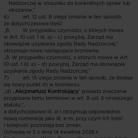
Nadzorczej w stosunku do konkretnych spraw lub
obszarów.”
6) art. 12 ust. 8 ulega zmianie w ten sposób,
że dotychczasowa treść:
„8. W przypadku czynności, o których mowa
w Art. 10 ust. 1 lit. a) - c) powyżej. Zarząd ma
obowiązek uzyskania zgody Rady Nadzorczej.”
otrzymuje nowe następujące brzmienie:
„8. W przypadku czynności, o których mowa w Art.
10 ust. 1 lit. a) – d) powyżej, Zarząd ma obowiązek
uzyskania zgody Rady Nadzorczej.”
7) art. 15 ulega zmianie w ten sposób, że dodaje
się nowy punkt d) w brzmieniu:
„d) „
Akcjonariusz Kontrolujący
” posiada znaczenie
przypisane temu terminowi w art. 9 ust. 6 niniejszego
statutu.”,
a dotychczasowe lit. d-l otrzymują odpowiednio
nową numerację jako lit. e-m, przy czym ich treść
i kolejność pozostają bez zmian.
Uchwałą nr 5 z dnia 14 kwietnia 2026 r.