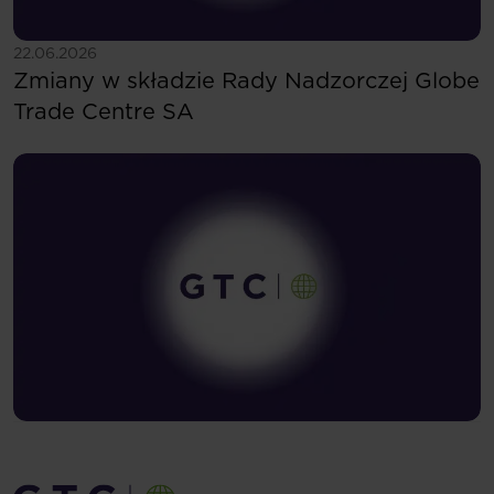
Zobacz więcej
22.06.2026
Zmiany w składzie Rady Nadzorczej Globe
Trade Centre SA