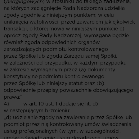
(
hedgingowych
) w stosunku do takiego zadłużenia,
na których zaciągnięcie Rada Nadzorcza udzieliła
zgody zgodnie z niniejszym punktem; w celu
uniknięcia wątpliwości, przed zawarciem jakiejkolwiek
transakcji, o której mowa w niniejszym punkcie c),
oprócz zgody Rady Nadzorczej, wymagana będzie
również zgoda odpowiednich organów
zarządzających podmiotu kontrolowanego
przez Spółkę lub zgoda Zarządu samej Spółki,
w zależności od przypadku, w każdym przypadku
w zakresie wymaganym przez (a) dokumenty
konstytucyjne podmiotu kontrolowanego
przez Spółkę lub niniejszy statut oraz (b)
odpowiednie przepisy powszechnie obowiązującego
prawa;”
4) w art. 10 ust. 1 dodaje się lit. d)
w następującym brzmieniu:
„d) udzielanie zgody na zawieranie przez Spółkę lub
podmiot przez nią kontrolowany umów świadczenia
usług profesjonalnych (w tym, w szczególności,
umów o świadczenie usług doradczych, umów