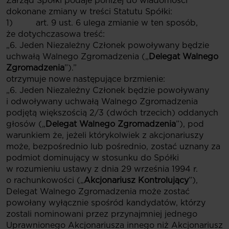
Zarząd Spółki podaje poniżej do wiadomości
dokonane zmiany w treści Statutu Spółki:
1) art. 9 ust. 6 ulega zmianie w ten sposób,
że dotychczasowa treść:
„6. Jeden Niezależny Członek powoływany będzie
uchwałą Walnego Zgromadzenia („
Delegat Walnego
Zgromadzenia
”).”
otrzymuje nowe następujące brzmienie:
„6. Jeden Niezależny Członek będzie powoływany
i odwoływany uchwałą Walnego Zgromadzenia
podjętą większością 2/3 (dwóch trzecich) oddanych
głosów („
Delegat Walnego Zgromadzenia
”), pod
warunkiem że, jeżeli którykolwiek z akcjonariuszy
może, bezpośrednio lub pośrednio, zostać uznany za
podmiot dominujący w stosunku do Spółki
w rozumieniu ustawy z dnia 29 września 1994 r.
o rachunkowości („
Akcjonariusz
Kontrolujący
”),
Delegat Walnego Zgromadzenia może zostać
powołany wyłącznie spośród kandydatów, którzy
zostali nominowani przez przynajmniej jednego
Uprawnionego Akcjonariusza innego niż Akcjonariusz