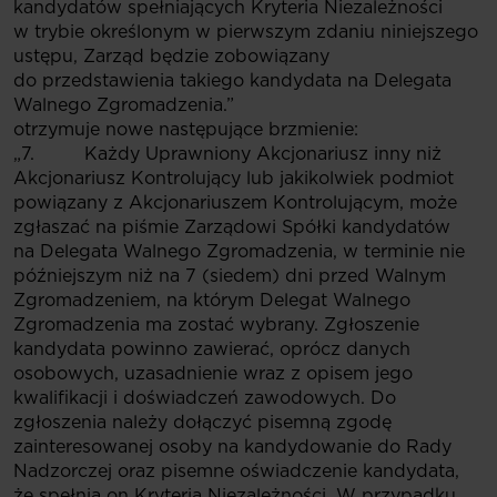
kandydatów spełniających Kryteria Niezależności
w trybie określonym w pierwszym zdaniu niniejszego
ustępu, Zarząd będzie zobowiązany
do przedstawienia takiego kandydata na Delegata
Walnego Zgromadzenia.”
otrzymuje nowe następujące brzmienie:
„7. Każdy Uprawniony Akcjonariusz inny niż
Akcjonariusz Kontrolujący lub jakikolwiek podmiot
powiązany z Akcjonariuszem Kontrolującym, może
zgłaszać na piśmie Zarządowi Spółki kandydatów
na Delegata Walnego Zgromadzenia, w terminie nie
późniejszym niż na 7 (siedem) dni przed Walnym
Zgromadzeniem, na którym Delegat Walnego
Zgromadzenia ma zostać wybrany. Zgłoszenie
kandydata powinno zawierać, oprócz danych
osobowych, uzasadnienie wraz z opisem jego
kwalifikacji i doświadczeń zawodowych. Do
zgłoszenia należy dołączyć pisemną zgodę
zainteresowanej osoby na kandydowanie do Rady
Nadzorczej oraz pisemne oświadczenie kandydata,
że spełnia on Kryteria Niezależności. W przypadku