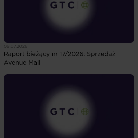
Zobacz więcej
09.07.2026
Raport bieżący nr 17/2026: Sprzedaż
Avenue Mall