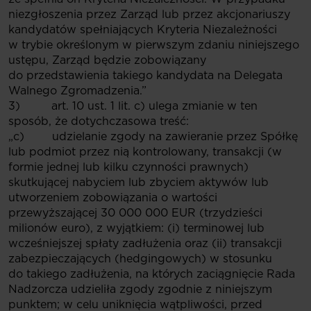
niezgłoszenia przez Zarząd lub przez akcjonariuszy
kandydatów spełniających Kryteria Niezależności
w trybie określonym w pierwszym zdaniu niniejszego
ustępu, Zarząd będzie zobowiązany
do przedstawienia takiego kandydata na Delegata
Walnego Zgromadzenia.”
3) art. 10 ust. 1 lit. c) ulega zmianie w ten
sposób, że dotychczasowa treść:
„c) udzielanie zgody na zawieranie przez Spółkę
lub podmiot przez nią kontrolowany, transakcji (w
formie jednej lub kilku czynności prawnych)
skutkującej nabyciem lub zbyciem aktywów lub
utworzeniem zobowiązania o wartości
przewyższającej 30 000 000 EUR (trzydzieści
milionów euro), z wyjątkiem: (i) terminowej lub
wcześniejszej spłaty zadłużenia oraz (ii) transakcji
zabezpieczających (hedgingowych) w stosunku
do takiego zadłużenia, na których zaciągnięcie Rada
Nadzorcza udzieliła zgody zgodnie z niniejszym
punktem; w celu uniknięcia wątpliwości, przed