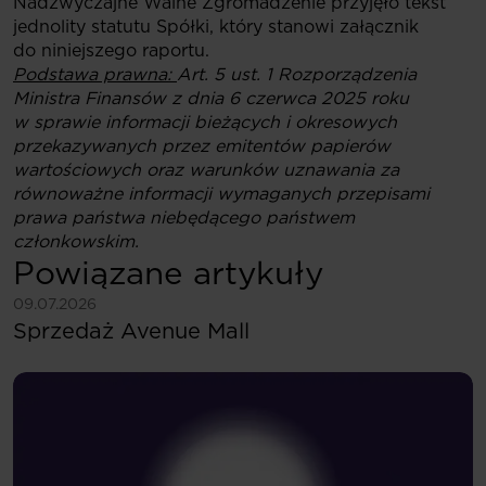
Nadzwyczajne Walne Zgromadzenie przyjęło tekst
jednolity statutu Spółki, który stanowi załącznik
do niniejszego raportu.
Podstawa prawna:
Art. 5 ust. 1 Rozporządzenia
Ministra Finansów z dnia 6 czerwca 2025 roku
w sprawie informacji bieżących i okresowych
przekazywanych przez emitentów papierów
wartościowych oraz warunków uznawania za
równoważne informacji wymaganych przepisami
prawa państwa niebędącego państwem
członkowskim.
Powiązane artykuły
Zobacz więcej
09.07.2026
Sprzedaż Avenue Mall