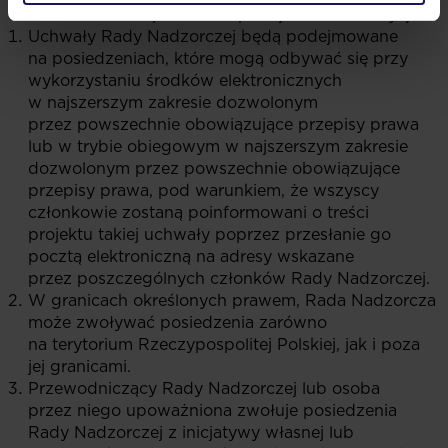
Rada Nadzorcza: procedura podejmowania decyzji
Uchwały Rady Nadzorczej będą podejmowane
na posiedzeniach, które mogą odbywać się przy
wykorzystaniu środków elektronicznych
w najszerszym zakresie dozwolonym
przez powszechnie obowiązujące przepisy prawa
lub w trybie obiegowym w najszerszym zakresie
dozwolonym przez powszechnie obowiązujące
przepisy prawa, pod warunkiem, że wszyscy
członkowie zostaną poinformowani o treści
projektu takiej uchwały poprzez przesłanie go
pocztą elektroniczną na adresy wskazane
przez poszczególnych członków Rady Nadzorczej.
W granicach określonych prawem, Rada Nadzorcza
może zwoływać posiedzenia zarówno
na terytorium Rzeczypospolitej Polskiej, jak i poza
jej granicami.
Przewodniczący Rady Nadzorczej lub osoba
przez niego upoważniona zwołuje posiedzenia
Rady Nadzorczej z inicjatywy własnej lub