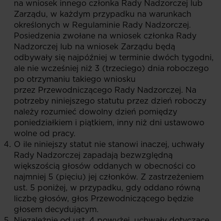
na wniosek innego członka Rady Nadzorczej lub
Zarządu, w każdym przypadku na warunkach
określonych w Regulaminie Rady Nadzorczej.
Posiedzenia zwołane na wniosek członka Rady
Nadzorczej lub na wniosek Zarządu będą
odbywały się najpóźniej w terminie dwóch tygodni,
ale nie wcześniej niż 3 (trzeciego) dnia roboczego
po otrzymaniu takiego wniosku
przez Przewodniczącego Rady Nadzorczej. Na
potrzeby niniejszego statutu przez dzień roboczy
należy rozumieć dowolny dzień pomiędzy
poniedziałkiem i piątkiem, inny niż dni ustawowo
wolne od pracy.
O ile niniejszy statut nie stanowi inaczej, uchwały
Rady Nadzorczej zapadają bezwzględną
większością głosów oddanych w obecności co
najmniej 5 (pięciu) jej członków. Z zastrzeżeniem
ust. 5 poniżej, w przypadku, gdy oddano równą
liczbę głosów, głos Przewodniczącego będzie
głosem decydującym.
Niezależnie od ust. 4 powyżej, uchwały dotyczące