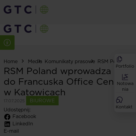
Home
Media
Komunikaty prasowe
RSM Poland wpr
Portfolio
RSM Poland wprowadza się
do Francuska Office Centre
Notowa
w Katowicach
nia
BIUROWE
17.07.2025
Kontakt
Udostępnij:
Facebook
LinkedIn
E-mail