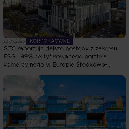
Zobacz więcej
KORPORACYJNE
29.07.2026
GTC raportuje dalsze postępy z zakresu
ESG i 99% certyfikowanego portfela
komercyjnego w Europie Środkowo-
Wschodniej