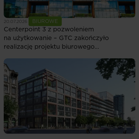
Zobacz więcej
BIUROWE
20.07.2026
Centerpoint 3 z pozwoleniem
na użytkowanie – GTC zakończyło
realizację projektu biurowego
w Budapeszcie