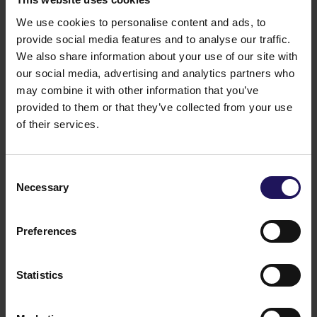
–
Cieszymy się, że mogliśmy wspierać RSM Poland
We use cookies to personalise content and ads, to
w tej ważnej decyzji i pomóc stworzyć przestrzeń,
provide social media features and to analyse our traffic.
która będzie nie tylko funkcjonalna, ale też gotowa
We also share information about your use of our site with
na dalszy rozwój firmy. Serdeczne podziękowania
our social media, advertising and analytics partners who
dla zespołu po stronie najemcy za świetną
may combine it with other information that you’ve
współpracę, a także dla GTC za zaangażowanie
provided to them or that they’ve collected from your use
i profesjonalizm – komentuje Hubert Capik, starszy
of their services.
doradca klienta w Brookfield Partners.
Francuska Office Centre posiada certyfikat
środowiskowy BREEAM In-Use z oceną
Consent
"Excellent", który świadczy o zaangażowaniu
Necessary
Selection
w zrównoważony rozwój. Wykorzystanie energii
pochodzącej ze źródeł odnawialnych i inteligentny
Preferences
system zarządzania wspierają energooszczędność
kompleksu. Ponadto, uzyskane wyróżnienie Obiekt
Bez Barier potwierdza, że jest dostępny
Statistics
i przyjazny dla wszystkich. Oprócz RSM Poland
swoje biura mają tutaj renomowane firmy, takie jak
Vattenfall, American Heart of Poland, Rockwell