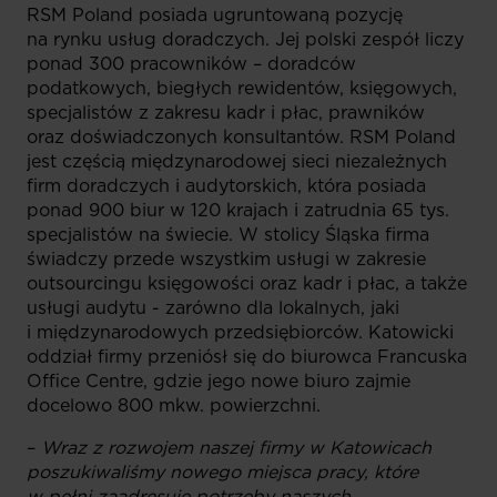
RSM Poland posiada ugruntowaną pozycję
na rynku usług doradczych. Jej polski zespół liczy
ponad 300 pracowników – doradców
podatkowych, biegłych rewidentów, księgowych,
specjalistów z zakresu kadr i płac, prawników
oraz doświadczonych konsultantów. RSM Poland
jest częścią międzynarodowej sieci niezależnych
firm doradczych i audytorskich, która posiada
ponad 900 biur w 120 krajach i zatrudnia 65 tys.
specjalistów na świecie. W stolicy Śląska firma
świadczy przede wszystkim usługi w zakresie
outsourcingu księgowości oraz kadr i płac, a także
usługi audytu - zarówno dla lokalnych, jaki
i międzynarodowych przedsiębiorców. Katowicki
oddział firmy przeniósł się do biurowca Francuska
Office Centre, gdzie jego nowe biuro zajmie
docelowo 800 mkw. powierzchni.
–
Wraz z rozwojem naszej firmy w Katowicach
poszukiwaliśmy nowego miejsca pracy, które
w pełni zaadresuje potrzeby naszych