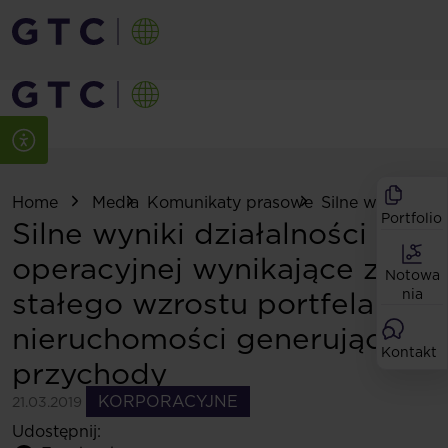
Home
Media
Komunikaty prasowe
Silne wyniki dzia
Portfolio
Silne wyniki działalności
operacyjnej wynikające ze
Notowa
stałego wzrostu portfela
nia
nieruchomości generujących
Kontakt
przychody
KORPORACYJNE
21.03.2019
Udostępnij: