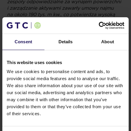
zespoły odpowiedzialne za wynajem powierzchni
i zarządzanie aktywami zawarły umowy najmu
na około 190 tys. m kw., co potwierdza wysoką
jakość obiektów biurowych i handlowych
w portfolio GTC
” –
skomentował Thomas
Kurzmann, Prezes GTC
.
„
Znaczący wzrost FFO
i innych kluczowych wskaźników ekonomicznych
Consent
Details
About
pozwala nam zaproponować wypłatę dywidendy
w wysokości 0,37 zł, czyli 12% więcej niż w 2017
rok. Planujemy ukończenie prawie 80 tys. m kw.
This website uses cookies
powierzchni biurowej i handlowej w 2019 r., dzięki
We use cookies to personalise content and ads, to
czemu nasze przychody z czynszu wzrosną o 15%.
provide social media features and to analyse our traffic.
GTC jest dobrze przygotowane na rok 2019
i kolejne lata, aby zapewnić naszym
We also share information about your use of our site with
akcjonariuszom jeszcze większą wartość
” –
dodał
our social media, advertising and analytics partners who
Thomas Kurzmann
.
may combine it with other information that you’ve
provided to them or that they’ve collected from your use
of their services.