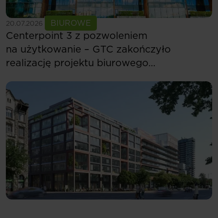
Zobacz więcej
BIUROWE
20.07.2026
Centerpoint 3 z pozwoleniem
na użytkowanie – GTC zakończyło
realizację projektu biurowego
w Budapeszcie