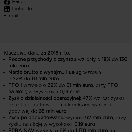
Facebook
LinkedIn
E-mail
Kluczowe dane za 2018 r. to:
Roczne przychody z czynszu
wzrosły o
18%
do
130
mln euro
Marża brutto z wynajmu i usług
wzrosła
o
22%
do
111 mln euro
FFO I
wzrosło o
29%
do
61 mln euro
, przy
FFO
na akcję
w wysokości
0,13 euro
Zysk z działalności operacyjnej:
47%
wzrost zysku
przed opodatkowaniem i korektami wartości
godziwej do
65 mln euro
Zysk po opodatkowaniu
wyniósł
92 mln euro
, przy
zysku na akcję w wysokości
0,19 euro
EPRA NAV
wzrosła o
9%
do
1.170 mln euro
na