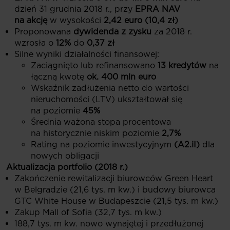
dzień 31 grudnia 2018 r., przy
EPRA NAV
na akcję
w wysokości
2,42 euro (10,4 zł)
Proponowana
dywidenda z zysku
za 2018 r.
wzrosła o
12%
do
0,37 zł
Silne wyniki działalności finansowej:
Zaciągnięto lub refinansowano
13 kredytów
na
łączną kwotę
ok. 400 mln euro
Wskaźnik zadłużenia netto do wartości
nieruchomości (LTV) ukształtował się
na poziomie
45%
Średnia ważona stopa procentowa
na historycznie niskim poziomie
2,7%
Rating na poziomie inwestycyjnym
(A2.iI)
dla
nowych obligacji
Aktualizacja portfolio (2018 r.)
Zakończenie rewitalizacji biurowców Green Heart
w Belgradzie (21,6 tys. m kw.) i budowy biurowca
GTC White House w Budapeszcie (21,5 tys. m kw.)
Zakup Mall of Sofia (32,7 tys. m kw.)
188,7 tys. m kw. nowo wynajętej i przedłużonej