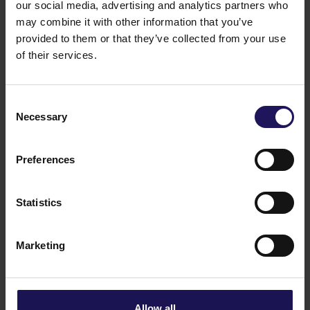
our social media, advertising and analytics partners who
Zobacz więcej
BIUROWE
04.08.2026
may combine it with other information that you’ve
Wiodący międzynarodowy bank rozwija
provided to them or that they’ve collected from your use
działalność w Advance Business Center
of their services.
i przedłuża najem ponad 5,5 tys. mkw.
Consent
Necessary
Selection
Preferences
Statistics
Marketing
Zobacz więcej
KORPORACYJNE
29.07.2026
GTC raportuje dalsze postępy z zakresu
Allow all