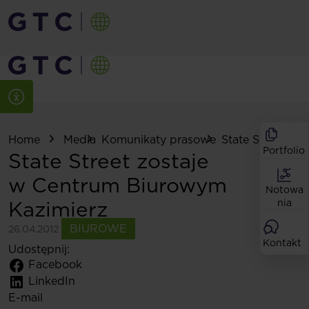
Home
Media
Komunikaty prasowe
State Street zosta
Portfolio
State Street zostaje
w Centrum Biurowym
Notowa
Kazimierz
nia
BIUROWE
26.04.2012
Kontakt
Udostępnij:
Facebook
LinkedIn
E-mail