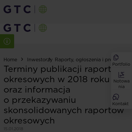
Home
Inwestorzy
Raporty, ogłoszenia i prezentacje
Portfolio
Terminy publikacji raportów
okresowych w 2018 roku
Notowa
oraz informacja
nia
o przekazywaniu
Kontakt
skonsolidowanych raportów
okresowych
15.01.2018