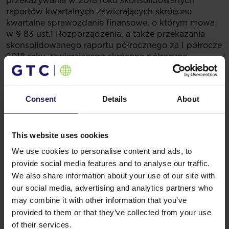
przekazywania w 2018 roku skonsolidowanych
raportów kwartalnych zawierających skrócone
kwartalne sprawozdanie finansowe, o którym mowa
w § 83 ust.1 Rozporządzenia, a także przekazania
skonsolidowanego raportu półrocznego za I półrocze
2018 roku zawierającego skrócone półroczne
sprawozdanie finansowe, o którym mowa w § 83 ust.
3 Rozporządzenia.
Consent
Details
About
Podstawa prawna:
Paragraf 103 Rozporządzenia
Ministra Finansów z dnia 19 lutego 2009 roku
w sprawie informacji bieżących o okresowych
przekazywanych przez emitentów papierów
This website uses cookies
wartościowych oraz warunków uznawania za
We use cookies to personalise content and ads, to
równorzędne informacji wymaganych przepisami
provide social media features and to analyse our traffic.
prawa państwa niebędącego państwem
We also share information about your use of our site with
członkowskim.
our social media, advertising and analytics partners who
Powiązane artykuły
may combine it with other information that you’ve
Zobacz więcej
09.07.2026
provided to them or that they’ve collected from your use
Sprzedaż Avenue Mall
of their services.