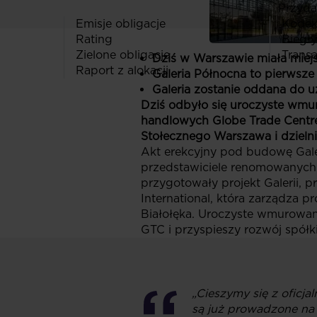
Przydat
Emisje obligacje
Kodeks
Rating
Biegły
Zielone obligacje
Transa
Dziś w Warszawie miała miej
Raport z alokacji
Galeria Północna to pierws
Galeria zostanie oddana do u
Dziś odbyło się uroczyste wmu
handlowych Globe Trade Centre’
Stołecznego Warszawa i dzielnic
Akt erekcyjny pod budowę Gale
przedstawiciele renomowanych p
przygotowały projekt Galerii, p
International, która zarządza p
Białołęka. Uroczyste wmurowani
GTC i przyspieszy rozwój spółki
„Cieszymy się z oficj
są już prowadzone na