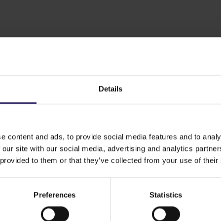
ęła wartościowych najemców, takich jak sieć kinowa Cine
owana przez renomowane pracownie APA Wojciechowski or
k. 64 000 m kw. powierzchni, a klientom ok. 2 000 mie
spozycji zróżnicowane rozwiązania rozrywkowo-wypoczyn
Details
ami spacerowymi i placem zabaw. By potwierdzić status 
ów w swojej klasie w Polsce, GTC planuje uzyskanie dla i
rii zaplanowane jest na drugi kwartał 2017 roku.
e content and ads, to provide social media features and to analy
 our site with our social media, advertising and analytics partn
 provided to them or that they’ve collected from your use of their
Preferences
Statistics