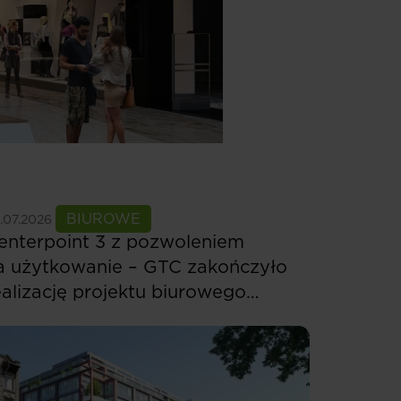
bacz więcej
BIUROWE
.07.2026
enterpoint 3 z pozwoleniem
a użytkowanie – GTC zakończyło
ealizację projektu biurowego
 Budapeszcie