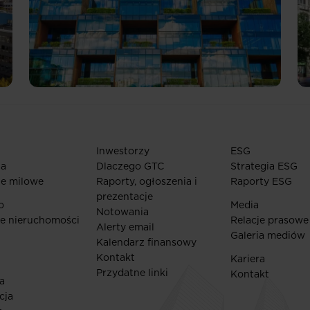
Inwestorzy
ESG
ia
Dlaczego GTC
Strategia ESG
ie milowe
Raporty, ogłoszenia i
Raporty ESG
prezentacje
o
Media
Notowania
e nieruchomości
Relacje prasowe
Alerty email
Galeria mediów
Kalendarz finansowy
Kontakt
Kariera
Przydatne linki
Kontakt
a
cja