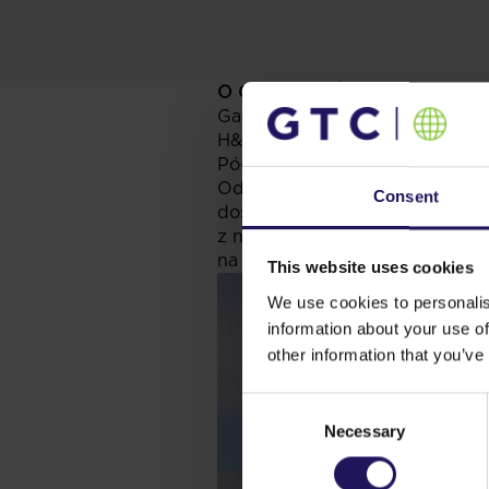
O GALERII PÓŁNOCNEJ
Galeria Północna już przyciągn
H&M i wielu innych. Zaprojekt
Północna udostępni najemcom o
Odwiedzający będą mieli do dy
Consent
dostępny dach z ogrodem, alejk
z najbardziej zielonych budynk
na poziomie Gold. Otwarcie Gale
This website uses cookies
We use cookies to personalis
information about your use of
other information that you’ve
Consent
Necessary
Selection