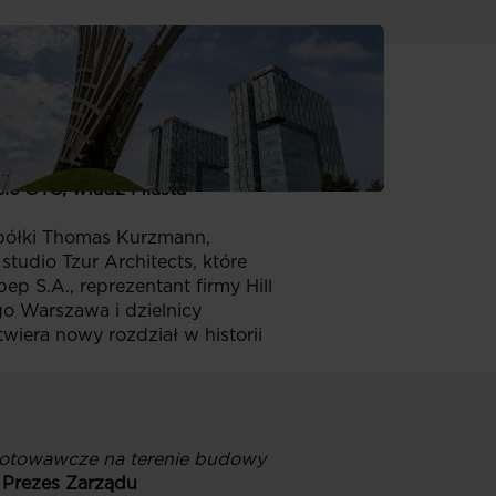
alerię Północną
o-wschodniej części Warszawy
ą z kluczowych inwestycji
ele GTC, władz Miasta
spółki Thomas Kurzmann,
udio Tzur Architects, które
p S.A., reprezentant firmy Hill
go Warszawa i dzielnicy
iera nowy rozdział w historii
ygotowawcze na terenie budowy
 Prezes Zarządu