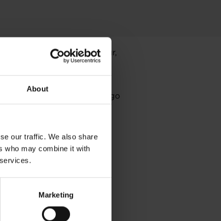
ma City, LPP Group, Carrefour,
az Tzur Architects, Galeria
jsc parkingowych.
kowe, takie jak publicznie
About
Galerii Północnej jako jednego
nwestycji certyfikatu LEED
se our traffic. We also share
ers who may combine it with
 services.
Marketing