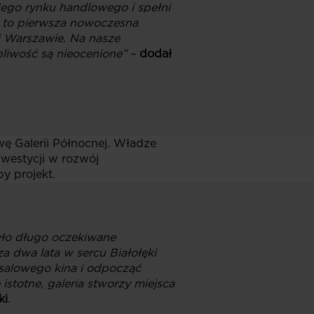
iego rynku handlowego i spełni
a to pierwsza nowoczesna
j Warszawie. Na nasze
pliwość są nieocenione”
–
dodał
ę Galerii Północnej. Władze
nwestycji w rozwój
y projekt.
yło długo oczekiwane
a dwa lata w sercu Białołęki
tosalowego kina i odpocząć
stotne, galeria stworzy miejsca
ki
.