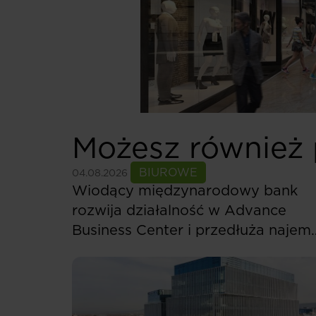
Możesz również 
Zobacz więcej
BIUROWE
04.08.2026
Wiodący międzynarodowy bank
rozwija działalność w Advance
Business Center i przedłuża najem
ponad 5,5 tys. mkw.