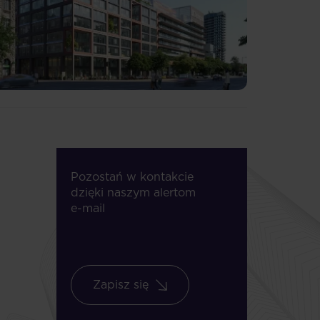
Pozostań w kontakcie
dzięki naszym alertom
e-mail
Zapisz się