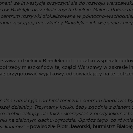
nani, że inwestycja przyczyni się do rozwoju warszawsk
ów Białołęki oraz okolicznych dzielnic. Galeria Północn
z centrum rozrywki zlokalizowane w północno-wschodnie
nia zasługują mieszkańcy Białołęki – ich wsparcie i cier
zawa i dzielnicy Białołęka od początku wspierali budow
 potrzeby mieszkańców tej części Warszawy w zakresie i
li się przygotować wyjątkowy, odpowiadający na te potrzeb
alne i atrakcyjne architektonicznie centrum handlowe b
zej dzielnicy. Trzymamy kciuki, żeby zgodnie z planem z
ko zrobić zakupy, ale także skorzystać z oferty kilkunas
u na zielonym dachu-ogrodzie. Oprócz tego, co równie i
eszkańców” –
powiedział Piotr Jaworski, burmistrz Białołę