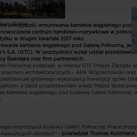
ne linki
y, polityki i dokumenty
 rewident
kcje istotne
sce uroczystość wmurowania kamienia węgielnego pod G
ze nowoczesne centrum handlowo-rozrywkowe w północn
żytku w drugim kwartale 2017 roku
rowanie kamienia węgielnego pod Galerię Północną, jedn
s S.A. (GTC). W uroczystości wzięli udział przedstawici
y Białołęka oraz firm partnerskich.
rii Północnej podpisali: w imieniu GTC Prezes Zarządu 
racowni architektonicznych – APA Wojciechowski oraz st
rzedstawiciel głównego wykonawcy inwestycji spółki Unibe
rojektem, a także przedstawiciele władz Miasta Stołeczne
e kamienia węgielnego pod budowę Galerii Północnej otw
.
alnego rozpoczęcia budowy Galerii Północnej. Prace prz
 najwyższych obrotach”
–
powiedział Thomas Kurzmann,