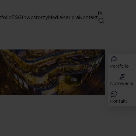
PL
tfolio
ESG
Inwestorzy
Media
Kariera
Kontakt
Walne Zgromadzenia
Zasady dobrych praktyk
Akcjonariat
Portfolio
Analitycy
Dywidendy
Notowania
Akcje
Emisje
Kontakt