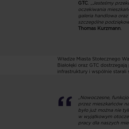
GTC
.
„
Jesteśmy przeko
oczekiwania mieszkańc
galeria handlowa ora
szczególne podziękowa
Thomas Kurzmann
.
Władze Miasta Stołecznego Wars
Białołęki oraz GTC dostrzegają
infrastruktury i wspólnie stara
„Nowoczesne, funkcjon
przez mieszkańców nas
było już można nie tyl
w wyjątkowym otoczeni
pracy dla naszych mi