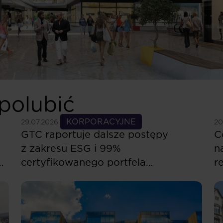
polubić
Zobacz więcej
KORPORACYJNE
Zo
29.07.2026
20
GTC raportuje dalsze postępy
C
z zakresu ESG i 99%
n
certyfikowanego portfela
r
komercyjnego w Europie Środkowo-
w
Wschodniej