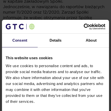
w kapitale zakładowym Spółki.
Jednocześnie, w nawiązaniu do raportów bieżących
numer 11/2020 oraz 12/2020, Zarząd Spółki
informuje, że wobec otrzymania przez Spółkę
zawiadomienia, o którym mowa w niniejszym raporcie
bieżącym, odwołanie Thomasa Kurzmanna ze
stanowiska członka Zarządu Spółki oraz rezygnacje
członków Rady Nadzorczej Spółki są skuteczne
Consent
Details
About
z dniem 23 czerwca 2020 r.
Podstawa prawna
: art. 70 pkt 1 Ustawy z dnia 29
lipca 2005 r. o ofercie publicznej i warunkach
This website uses cookies
wprowadzania instrumentów finansowych
We use cookies to personalise content and ads, to
do zorganizowanego systemu obrotu
provide social media features and to analyse our traffic.
oraz o spółkach publicznych z dnia 29 lipca 2005.
Powiązane artykuły
We also share information about your use of our site with
our social media, advertising and analytics partners who
Zobacz więcej
09.07.2026
may combine it with other information that you’ve
Sprzedaż Avenue Mall
provided to them or that they’ve collected from your use
of their services.