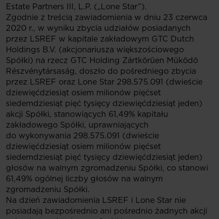
Estate Partners III, L.P. („Lone Star”).
Zgodnie z treścią zawiadomienia w dniu 23 czerwca
2020 r., w wyniku zbycia udziałów posiadanych
przez LSREF w kapitale zakładowym GTC Dutch
Holdings B.V. (akcjonariusza większościowego
Spółki) na rzecz GTC Holding Zártkörüen Müködö
Részvénytársaság, doszło do pośredniego zbycia
przez LSREF oraz Lone Star 298.575.091 (dwieście
dziewięćdziesiąt osiem milionów pięćset
siedemdziesiąt pięć tysięcy dziewięćdziesiąt jeden)
akcji Spółki, stanowiących 61,49% kapitału
zakładowego Spółki, uprawniających
do wykonywania 298.575.091 (dwieście
dziewięćdziesiąt osiem milionów pięćset
siedemdziesiąt pięć tysięcy dziewięćdziesiąt jeden)
głosów na walnym zgromadzeniu Spółki, co stanowi
61,49% ogólnej liczby głosów na walnym
zgromadzeniu Spółki.
Na dzień zawiadomienia LSREF i Lone Star nie
posiadają bezpośrednio ani pośrednio żadnych akcji