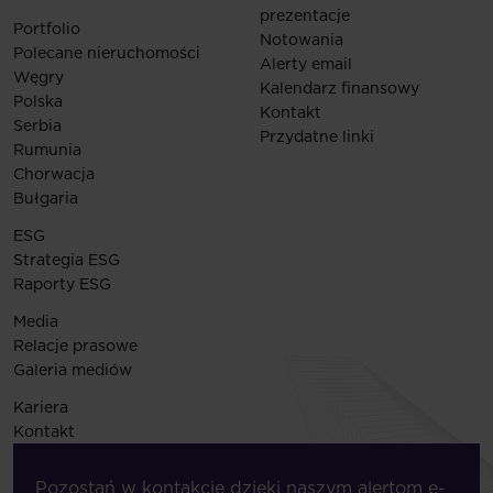
prezentacje
Portfolio
Notowania
Polecane nieruchomości
Alerty email
Węgry
Kalendarz finansowy
Polska
Kontakt
Serbia
Przydatne linki
Rumunia
Chorwacja
Bułgaria
ESG
Strategia ESG
Raporty ESG
Media
Relacje prasowe
Galeria mediów
Kariera
Kontakt
Pozostań w kontakcie dzięki naszym alertom e-