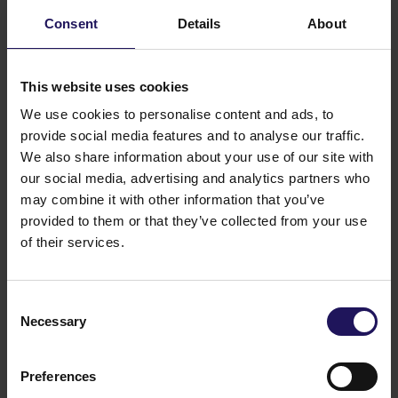
członkowskim.
Consent
Details
About
Powiązane artykuły
Zobacz więcej
09.07.2026
This website uses cookies
Sprzedaż Avenue Mall
We use cookies to personalise content and ads, to
provide social media features and to analyse our traffic.
We also share information about your use of our site with
our social media, advertising and analytics partners who
may combine it with other information that you’ve
provided to them or that they’ve collected from your use
of their services.
Consent
Necessary
Selection
Zobacz więcej
09.07.2026
Raport bieżący nr 17/2026: Sprzedaż
Preferences
Avenue Mall