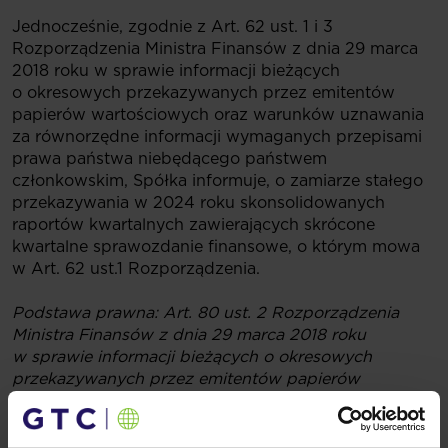
Jednocześnie, zgodnie z Art. 62 ust. 1 i 3
Rozporządzenia Ministra Finansów z dnia 29 marca
2018 roku w sprawie informacji bieżących
o okresowych przekazywanych przez emitentów
papierów wartościowych oraz warunków uznawania
za równorzędne informacji wymaganych przepisami
prawa państwa niebędącego państwem
członkowskim, Spółka informuje, o zamiarze stałego
przekazywania w 2024 roku skonsolidowanych
raportów kwartalnych zawierających skrócone
kwartalne sprawozdanie finansowe, o którym mowa
w Art. 62 ust.1 Rozporządzenia.
Podstawa prawna: Art. 80 ust. 2 Rozporządzenia
Ministra Finansów z dnia 29 marca 2018 roku
w sprawie informacji bieżących o okresowych
przekazywanych przez emitentów papierów
wartościowych oraz warunków uznawania za
równorzędne informacji wymaganych przepisami
prawa państwa niebędącego państwem