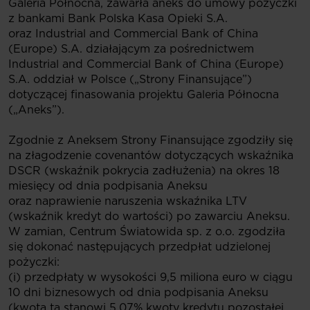
Galeria Północna, zawarła aneks do umowy pożyczki
z bankami Bank Polska Kasa Opieki S.A.
oraz Industrial and Commercial Bank of China
(Europe) S.A. działającym za pośrednictwem
Industrial and Commercial Bank of China (Europe)
S.A. oddział w Polsce („Strony Finansujące”)
dotyczącej finasowania projektu Galeria Północna
(„Aneks”).
Zgodnie z Aneksem Strony Finansujące zgodziły się
na złagodzenie covenantów dotyczących wskaźnika
DSCR (wskaźnik pokrycia zadłużenia) na okres 18
miesięcy od dnia podpisania Aneksu
oraz naprawienie naruszenia wskaźnika LTV
(wskaźnik kredyt do wartości) po zawarciu Aneksu.
W zamian, Centrum Światowida sp. z o.o. zgodziła
się dokonać następujących przedpłat udzielonej
pożyczki:
(i) przedpłaty w wysokości 9,5 miliona euro w ciągu
10 dni biznesowych od dnia podpisania Aneksu
(kwota ta stanowi 5,07% kwoty kredytu pozostałej