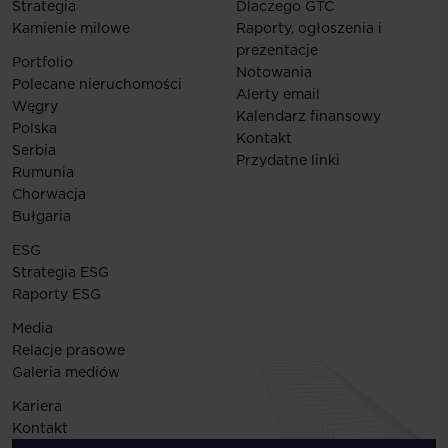
Strategia
Dlaczego GTC
Kamienie milowe
Raporty, ogłoszenia i
prezentacje
Portfolio
Notowania
Polecane nieruchomości
Alerty email
Węgry
Kalendarz finansowy
Polska
Kontakt
Serbia
Przydatne linki
Rumunia
Chorwacja
Bułgaria
ESG
Strategia ESG
Raporty ESG
Media
Relacje prasowe
Galeria mediów
Kariera
Kontakt