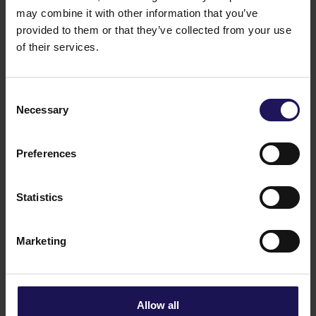
Parlamentu Europejskiego i Rady oraz dyrektywy
may combine it with other information that you’ve
komisji 2003/124/WE, 2003/125/WE i 2004/72/WE
provided to them or that they’ve collected from your use
- informacje poufne
of their services.
Powiązane artykuły
Zobacz więcej
09.07.2026
Sprzedaż Avenue Mall
Consent
Necessary
Selection
Preferences
Statistics
Marketing
Zobacz więcej
09.07.2026
Allow all