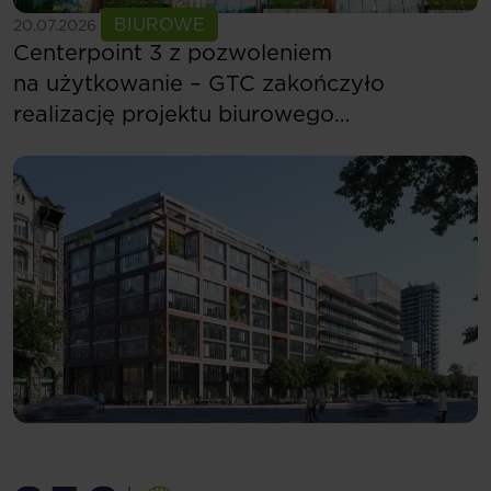
Zobacz więcej
BIUROWE
20.07.2026
Centerpoint 3 z pozwoleniem
na użytkowanie – GTC zakończyło
realizację projektu biurowego
w Budapeszcie