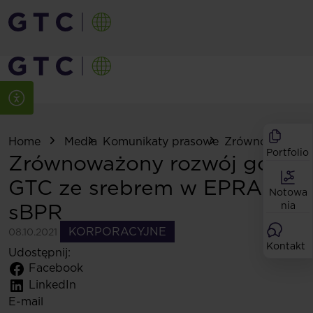
Home
Media
Komunikaty prasowe
Zrównoważony ro
Portfolio
Zrównoważony rozwój górą:
GTC ze srebrem w EPRA
Notowa
sBPR
nia
KORPORACYJNE
08.10.2021
Kontakt
Udostępnij:
Facebook
LinkedIn
E-mail