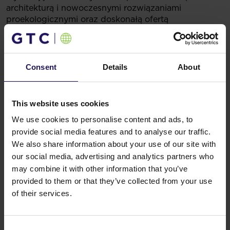
architekturą i nowoczesnymi rozwiązaniami
proekologicznymi oraz doskonałą ofertą
dla najemców. Deweloper stale rewitalizuje swoje
obiekty i tereny zewnętrzne, sukcesywnie
rozbudowując katalog udogodnień dostępnych
dla najemców, takich jak np. ścieżki rowerowe.
Consent
Details
About
Ekologiczną doskonałość budynków potwierdzają
certyfikaty środowiskowe, które od 2021 r. posiada aż
84% budynków Grupy. Więcej informacji na temat
This website uses cookies
zrównoważonego budownictwa i polityki
We use cookies to personalise content and ads, to
prośrodowiskowej można znaleźć w raporcie ESG
Grupy, który jest dostępny na stronie
provide social media features and to analyse our traffic.
internetowej:
www.esg.gtc.com.pl.
We also share information about your use of our site with
our social media, advertising and analytics partners who
may combine it with other information that you’ve
provided to them or that they’ve collected from your use
of their services.
Consent