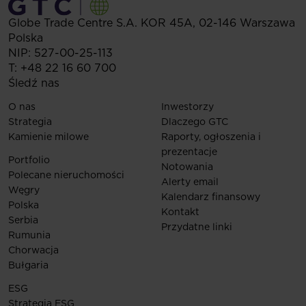
Globe Trade Centre S.A.
KOR 45A,
02-146
Warszawa
Polska
NIP: 527-00-25-113
T:
+48 22 16 60 700
Śledź nas
O nas
Inwestorzy
Strategia
Dlaczego GTC
Kamienie milowe
Raporty, ogłoszenia i
prezentacje
Portfolio
Notowania
Polecane nieruchomości
Alerty email
Węgry
Kalendarz finansowy
Polska
Kontakt
Serbia
Przydatne linki
Rumunia
Chorwacja
Bułgaria
ESG
Strategia ESG