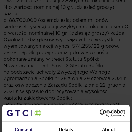
dwadzieścia sześć) akcji zwykłych na okaziciela serii
N o wartości nominalnej 10 gr. (dziesięć groszy)
każda;
o. 88.700.000 (osiemdziesiąt osiem milionów
siedemset tysięcy) akcji zwykłych na okaziciela serii O
o wartości nominalnej 10 gr. (dziesięć groszy) każda.
Ogólna liczba głosów wynikających ze wszystkich
wyemitowanych akcji wynosi 574.255.122 głosów.
Zarząd Spółki podaje poniżej do wiadomości
dokonane zmiany w treści Statutu Spółki:
Nowe brzmienie art. 6 ust. 2 Statutu Spółki
na podstawie uchwały Zwyczajnego Walnego
Zgromadzenia Spółki nr 28 z dnia 29 czerwca 2021 r.
oraz oświadczenia Zarządu Spółki z dnia 22 grudnia
2021 r. w sprawie doprecyzowania wysokości
kapitału zakładowego Spółki:
„Kapitał zakładowy wynosi 57.425.512 złotych 20
groszy (pięćdziesiąt siedem milionów czterysta
dwadzieścia pięć tysięcy pięćset dwanaście złotych
20 groszy) i dzieli się na:
Consent
Details
About
a. 139.286.210 (sto trzydzieści dziewięć milionów