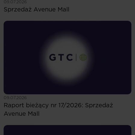
Zobacz więcej
09.07.2026
Sprzedaż Avenue Mall
Zobacz więcej
09.07.2026
Raport bieżący nr 17/2026: Sprzedaż
Avenue Mall