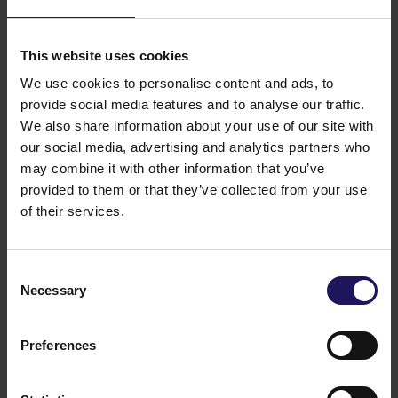
dwieście osiemdziesiąt sześć tysięcy dwieście
dziesięć) akcji serii A o wartości nominalnej 10 gr.
(dziesięć groszy) każda;
This website uses cookies
b. 1.152.240 (jeden milion sto pięćdziesiąt dwa tysiące
We use cookies to personalise content and ads, to
dwieście czterdzieści) akcji serii B o wartości
provide social media features and to analyse our traffic.
nominalnej 10 gr (dziesięć groszy) każda;
We also share information about your use of our site with
c. 235.440 (dwieście trzydzieści pięć tysięcy
our social media, advertising and analytics partners who
czterysta czterdzieści) akcji serii B1 o wartości
may combine it with other information that you’ve
nominalnej 10 gr. (dziesięć groszy) każda;
d. 8.356.540 (osiem milionów trzysta pięćdziesiąt
provided to them or that they’ve collected from your use
sześć tysięcy pięćset czterdzieści) akcji serii C
of their services.
o wartości nominalnej 10 gr. (dziesięć groszy) każda;
e. 9.961.620 (dziewięć milionów dziewięćset
sześćdziesiąt jeden tysięcy sześćset dwadzieścia)
Consent
akcji serii D o wartości nominalnej 10 gr. (dziesięć
Necessary
Selection
groszy) każda;
f. 39.689.150 (trzydzieści dziewięć milionów sześćset
Preferences
osiemdziesiąt dziewięć tysięcy sto pięćdziesiąt) akcji
E o wartości nominalnej 10 gr. (dziesięć groszy)
każda;