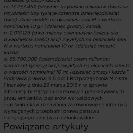
(dziesięć groszy) każda;
m. 13.233.492 (słownie: trzynaście milionów dwieście
trzydzieści trzy tysiące czterysta dziewięćdziesiąt
dwie) akcje zwykłe na okaziciela serii M o wartości
nominalnej 10 gr. (dziesięć groszy) każda;
n. 2.018.126 (dwa miliony osiemnaście tysięcy sto
dwadzieścia sześć) akcji zwykłych na okaziciela serii
N o wartości nominalnej 10 gr. (dziesięć groszy)
każda;
o. 88.700.000 (osiemdziesiąt osiem milionów
siedemset tysięcy) akcji zwykłych na okaziciela serii O
o wartości nominalnej 10 gr. (dziesięć groszy) każda.”
Podstawa prawna: § 5 pkt 1 Rozporządzenia Ministra
Finansów z dnia 29 marca 2018 r. w sprawie
informacji bieżących i okresowych przekazywanych
przez emitentów papierów wartościowych
oraz warunków uznawania za równoważne informacji
wymaganych przepisami prawa państwa
niebędącego państwem członkowskim.
Powiązane artykuły