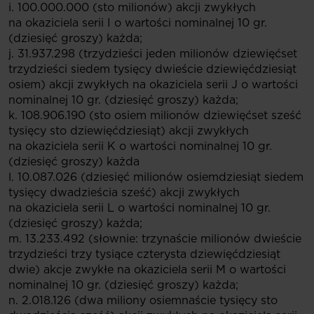
i. 100.000.000 (sto milionów) akcji zwykłych
na okaziciela serii I o wartości nominalnej 10 gr.
(dziesięć groszy) każda;
j. 31.937.298 (trzydzieści jeden milionów dziewięćset
trzydzieści siedem tysięcy dwieście dziewięćdziesiąt
osiem) akcji zwykłych na okaziciela serii J o wartości
nominalnej 10 gr. (dziesięć groszy) każda;
k. 108.906.190 (sto osiem milionów dziewięćset sześć
tysięcy sto dziewięćdziesiąt) akcji zwykłych
na okaziciela serii K o wartości nominalnej 10 gr.
(dziesięć groszy) każda
l. 10.087.026 (dziesięć milionów osiemdziesiąt siedem
tysięcy dwadzieścia sześć) akcji zwykłych
na okaziciela serii L o wartości nominalnej 10 gr.
(dziesięć groszy) każda;
m. 13.233.492 (słownie: trzynaście milionów dwieście
trzydzieści trzy tysiące czterysta dziewięćdziesiąt
dwie) akcje zwykłe na okaziciela serii M o wartości
nominalnej 10 gr. (dziesięć groszy) każda;
n. 2.018.126 (dwa miliony osiemnaście tysięcy sto