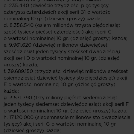
c. 235.440 (dwieście trzydzieści pięć tysięcy
czterysta czterdzieści) akcji serii B1 o wartości
nominalnej 10 gr. (dziesięć groszy) każda;
d. 8.356.540 (osiem milionów trzysta pięćdziesiąt
sześć tysięcy pięćset czterdzieści) akcji serii C
o wartości nominalnej 10 gr. (dziesięć groszy) każda;
e. 9.961.620 (dziewięć milionów dziewięćset
sześćdziesiąt jeden tysięcy sześćset dwadzieścia)
akcji serii D o wartości nominalnej 10 gr. (dziesięć
groszy) każda;
f. 39.689.150 (trzydzieści dziewięć milionów sześćset
osiemdziesiąt dziewięć tysięcy sto pięćdziesiąt) akcji
E o wartości nominalnej 10 gr. (dziesięć groszy)
każda;
g. 3.571.790 (trzy miliony pięćset siedemdziesiąt
jeden tysięcy siedemset dziewięćdziesiąt) akcji serii F
o wartości nominalnej 10 gr. (dziesięć groszy) każda;
h. 17.120.000 (siedemnaście milionów sto dwadzieścia
tysięcy) akcji serii G o wartości nominalnej 10 gr.
(dziesięć groszy) każda;