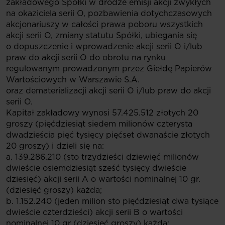
zakładowego Spółki w drodze emisji akcji zwykłych
na okaziciela serii O, pozbawienia dotychczasowych
akcjonariuszy w całości prawa poboru wszystkich
akcji serii O, zmiany statutu Spółki, ubiegania się
o dopuszczenie i wprowadzenie akcji serii O i/lub
praw do akcji serii O do obrotu na rynku
regulowanym prowadzonym przez Giełdę Papierów
Wartościowych w Warszawie S.A.
oraz dematerializacji akcji serii O i/lub praw do akcji
serii O.
Kapitał zakładowy wynosi 57.425.512 złotych 20
groszy (pięćdziesiąt siedem milionów czterysta
dwadzieścia pięć tysięcy pięćset dwanaście złotych
20 groszy) i dzieli się na:
a. 139.286.210 (sto trzydzieści dziewięć milionów
dwieście osiemdziesiąt sześć tysięcy dwieście
dziesięć) akcji serii A o wartości nominalnej 10 gr.
(dziesięć groszy) każda;
b. 1.152.240 (jeden milion sto pięćdziesiąt dwa tysiące
dwieście czterdzieści) akcji serii B o wartości
nominalnej 10 gr (dziesięć groszy) każda;