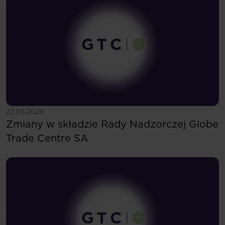
Zobacz więcej
22.06.2026
Zmiany w składzie Rady Nadzorczej Globe
Trade Centre SA